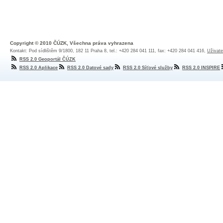
Copyright © 2010 ČÚZK, Všechna práva vyhrazena
Kontakt: Pod sídlištěm 9/1800, 182 11 Praha 8, tel.: +420 284 041 111, fax: +420 284 041 416,
Uživate
RSS 2.0 Geoportál ČÚZK
RSS 2.0 Aplikace
RSS 2.0 Datové sady
RSS 2.0 Síťové služby
RSS 2.0 INSPIRE