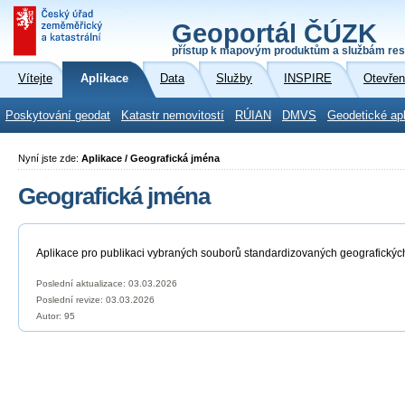
Geoportál ČÚZK
přístup k mapovým produktům a službám res
Vítejte
Aplikace
Data
Služby
INSPIRE
Otevřen
Poskytování geodat
Katastr nemovitostí
RÚIAN
DMVS
Geodetické ap
Nyní jste zde:
Aplikace / Geografická jména
Geografická jména
Aplikace pro publikaci vybraných souborů standardizovaných geografickýc
Poslední aktualizace: 03.03.2026
Poslední revize:
03.03.2026
Autor: 95