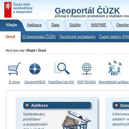
Geoportál ČÚZK
přístup k mapovým produktům a službám res
Vítejte
Aplikace
Data
Služby
INSPIRE
Otevře
Úvod
O Geoportálu ČÚZK
Technické požadavky
Časté otázky (FA
Nyní jste zde:
Vítejte / Úvod
E-shop
Geoprohlížeč
Nahlížení do KN
VDP RÚIAN
Geodetické aplika