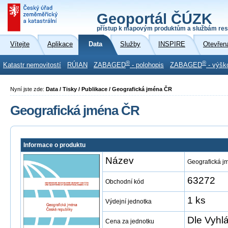
Geoportál ČÚZK
přístup k mapovým produktům a službám res
Vítejte
Aplikace
Data
Služby
INSPIRE
Otevřen
®
®
Katastr nemovitostí
RÚIAN
ZABAGED
- polohopis
ZABAGED
- výšk
Nyní jste zde:
Data / Tisky / Publikace / Geografická jména ČR
Geografická jména ČR
Informace o produktu
Název
Geografická 
63272
Obchodní kód
1 ks
Výdejní jednotka
Dle Vyhl
Cena za jednotku