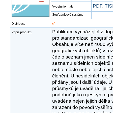
PDF
,
TIS
Výdejní formáty
Souřadnicové systémy
Distribuce
Publikace vycházející z do
Popis produktu
pro standardizaci geografic
Obsahuje více než 4000 vy
geografických objektů) v r
Jde o seznam jmen sídelních
seznamu sídelních objektů 
nebo město nebo jejich část
členění. U nesídelních objekt
přidány jsou i další údaje. 
průsmyků je uváděna i jeji
podobně jako u jeskyní a pr
uváděna nejen jejich délka v
zařazení do povodí vyššího 