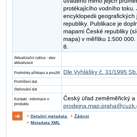
uváděno mimo jejich průměr
protékajícího vodního toku. 
encyklopedii geografických
republiky. Publikace je dop
mapami České republiky (síd
mapa) v měřítku 1:500 000
8.
Aktualizační cyklus - stav
aktualizace
Dle Vyhlášky č. 31/1995 Sb
Podmínky přístupu a použití
Prohlížení dat
Stahování dat
Český úřad zeměměřický a ka
Kontakt - informace o
produktu
prodejna.map.praha@cuzk.
Detailní metadata
Žádost
Metadata XML