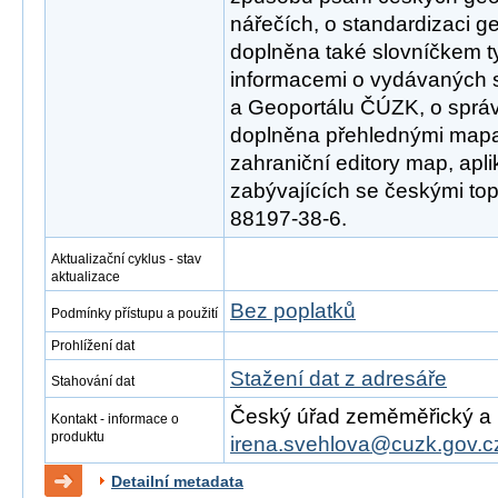
nářečích, o standardizaci g
doplněna také slovníčkem t
informacemi o vydávaných 
a Geoportálu ČÚZK, o sprá
doplněna přehlednými mapa
zahraniční editory map, apli
zabývajících se českými to
88197-38-6.
Aktualizační cyklus - stav
aktualizace
Bez poplatků
Podmínky přístupu a použití
Prohlížení dat
Stažení dat z adresáře
Stahování dat
Český úřad zeměměřický a ka
Kontakt - informace o
produktu
irena.svehlova@cuzk.gov.c
Detailní metadata