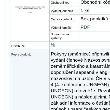
Obchodní kód
Obchodní kód
1 ks
Výdejní jednotka
Bez poplatků
Cena za jednotku
PDF
Výdejní formáty
Souřadnicové
systémy
Distribuce
Pokyny (směrnice) připravil
Popis produktu
vydání členové Názvoslov
zeměměřického a katastráln
doporučení sepsaná v angli
názvosloví na území ČR v s
4 (4. konference UNGEGN) a
UNGEGN) a rovněž s Rezoluc
UNGEGN) a následujícími. 
základní informace o češtin
způsobu psaní českých geo