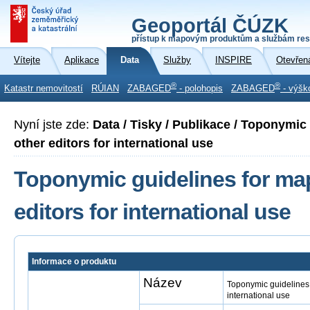
Geoportál ČÚZK
přístup k mapovým produktům a službám res
Vítejte
Aplikace
Data
Služby
INSPIRE
Otevřen
®
®
Katastr nemovitostí
RÚIAN
ZABAGED
- polohopis
ZABAGED
- výšk
Nyní jste zde:
Data / Tisky / Publikace / Toponymic
other editors for international use
Toponymic guidelines for ma
editors for international use
Informace o produktu
Název
Toponymic guidelines 
international use