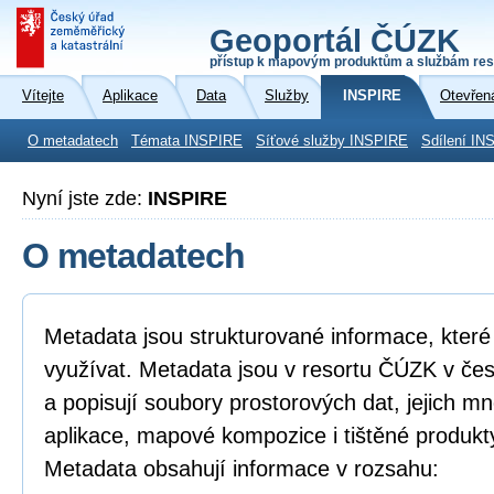
Geoportál ČÚZK
přístup k mapovým produktům a službám res
Vítejte
Aplikace
Data
Služby
INSPIRE
Otevřen
O metadatech
Témata INSPIRE
Síťové služby INSPIRE
Sdílení IN
Nyní jste zde:
INSPIRE
O metadatech
Metadata jsou strukturované informace, které l
využívat. Metadata jsou v resortu ČÚZK v če
a popisují soubory prostorových dat, jejich mn
aplikace, mapové kompozice i tištěné produkt
Metadata obsahují informace v rozsahu: