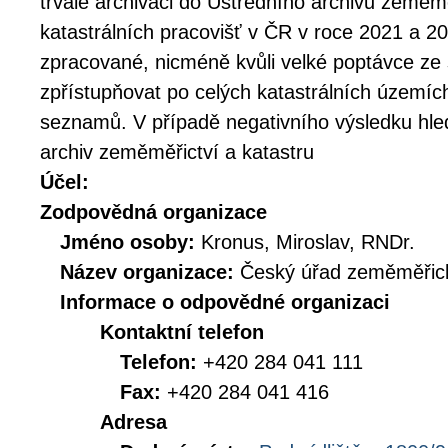
trvalé archivaci do Ústředního archivu zeměmě
katastrálních pracovišť v ČR v roce 2021 a 2
zpracované, nicméně kvůli velké poptávce ze 
zpřístupňovat po celých katastrálních územíc
seznamů. V případě negativního výsledku hle
archiv zeměměřictví a katastru
Účel:
Zodpovědná organizace
Jméno osoby:
Kronus, Miroslav, RNDr.
Název organizace:
Český úřad zeměměřick
Informace o odpovědné organizaci
Kontaktní telefon
Telefon:
+420 284 041 111
Fax:
+420 284 041 416
Adresa