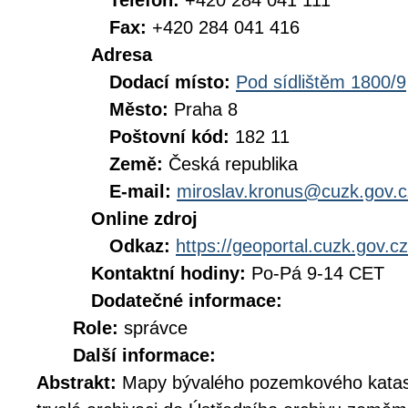
Telefon:
+420 284 041 111
Fax:
+420 284 041 416
Adresa
Dodací místo:
Pod sídlištěm 1800/9
Město:
Praha 8
Poštovní kód:
182 11
Země:
Česká republika
E-mail:
miroslav.kronus@cuzk.gov.c
Online zdroj
Odkaz:
https://geoportal.cuzk.gov.cz
Kontaktní hodiny:
Po-Pá 9-14 CET
Dodatečné informace:
Role:
správce
Další informace:
Abstrakt:
Mapy bývalého pozemkového katas