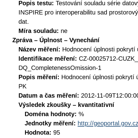
Popis testu:
Testování souladu série datov
INSPIRE pro interoperabilitu sad prostorov
dat.
Míra souladu:
ne
Zpráva – Úplnost – Vynechání
Název měření:
Hodnocení úplnosti pokrytí
Identifikace měření:
CZ-00025712-CUZK_
DQ_CompletenessOmission-1
Popis měření:
Hodnocení úplnosti pokrytí
PK
Datum a čas měření:
2012-11-09T12:00:0
Výsledek zkoušky – kvantitativní
Doména hodnoty:
%
Jednotky měření:
http://geoportal.gov.c
Hodnota:
95