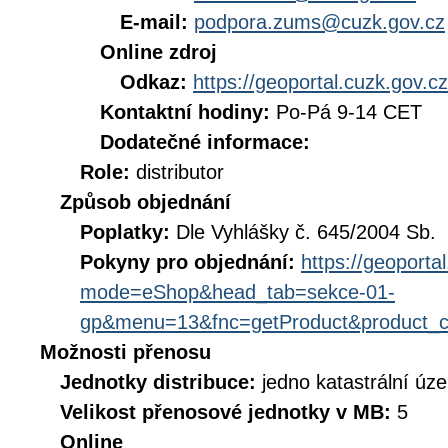
E-mail:
podpora.zums@cuzk.gov.cz
Online zdroj
Odkaz:
https://geoportal.cuzk.gov.cz
Kontaktní hodiny:
Po-Pá 9-14 CET
Dodatečné informace:
Role:
distributor
Způsob objednání
Poplatky:
Dle Vyhlášky č. 645/2004 Sb.
Pokyny pro objednání:
https://geoporta
mode=eShop&head_tab=sekce-01-
gp&menu=13&fnc=getProduct&product_
Možnosti přenosu
Jednotky distribuce:
jedno katastrální úz
Velikost přenosové jednotky v MB:
5
Online