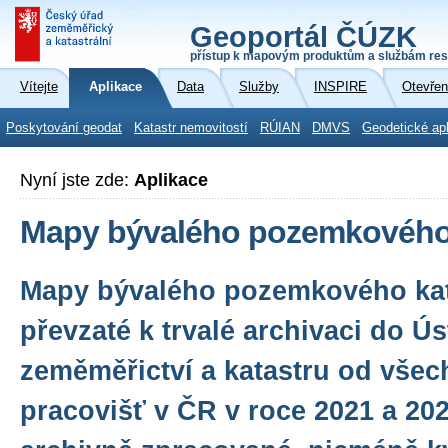
Geoportál ČÚZK
přístup k mapovým produktům a službám res
Vítejte
Aplikace
Data
Služby
INSPIRE
Otevřen
Poskytování geodat
Katastr nemovitostí
RÚIAN
DMVS
Geodetické ap
Nyní jste zde:
Aplikace
Mapy bývalého pozemkového 
Mapy bývalého pozemkového kat
převzaté k trvalé archivaci do Ú
zeměměřictví a katastru od všech
pracovišť v ČR v roce 2021 a 20