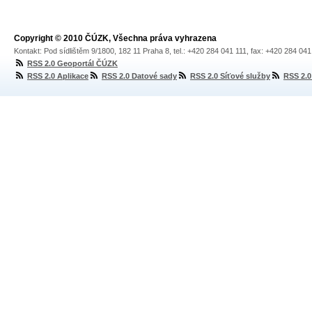
Copyright © 2010 ČÚZK, Všechna práva vyhrazena
Kontakt: Pod sídlištěm 9/1800, 182 11 Praha 8, tel.: +420 284 041 111, fax: +420 284 04
RSS 2.0 Geoportál ČÚZK
RSS 2.0 Aplikace
RSS 2.0 Datové sady
RSS 2.0 Síťové služby
RSS 2.0