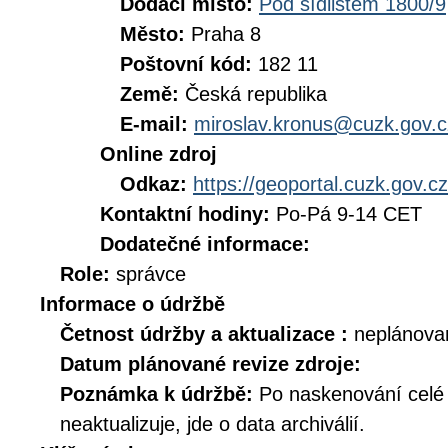
Dodací místo:
Pod sídlištěm 1800/9
Město:
Praha 8
Poštovní kód:
182 11
Země:
Česká republika
E-mail:
miroslav.kronus@cuzk.gov.c
Online zdroj
Odkaz:
https://geoportal.cuzk.gov.cz
Kontaktní hodiny:
Po-Pá 9-14 CET
Dodatečné informace:
Role:
správce
Informace o údržbě
Četnost údržby a aktualizace :
neplánova
Datum plánované revize zdroje:
Poznámka k údržbě:
Po naskenování celé d
neaktualizuje, jde o data archiválií.