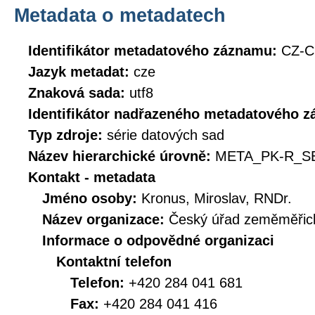
Metadata o metadatech
Identifikátor metadatového záznamu:
CZ-C
Jazyk metadat:
cze
Znaková sada:
utf8
Identifikátor nadřazeného metadatového 
Typ zdroje:
série datových sad
Název hierarchické úrovně:
META_PK-R_S
Kontakt - metadata
Jméno osoby:
Kronus, Miroslav, RNDr.
Název organizace:
Český úřad zeměměřick
Informace o odpovědné organizaci
Kontaktní telefon
Telefon:
+420 284 041 681
Fax:
+420 284 041 416