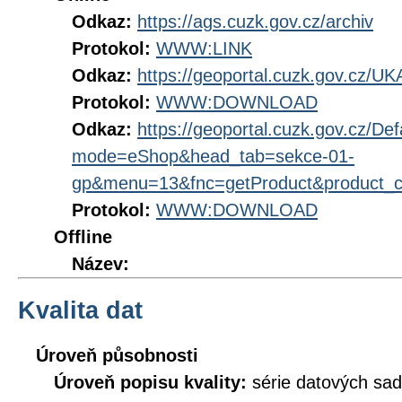
Odkaz:
https://ags.cuzk.gov.cz/archiv
Protokol:
WWW:LINK
Odkaz:
https://geoportal.cuzk.gov.cz/
Protokol:
WWW:DOWNLOAD
Odkaz:
https://geoportal.cuzk.gov.cz/Def
mode=eShop&head_tab=sekce-01-
gp&menu=13&fnc=getProduct&product_
Protokol:
WWW:DOWNLOAD
Offline
Název:
Kvalita dat
Úroveň působnosti
Úroveň popisu kvality:
série datových sad