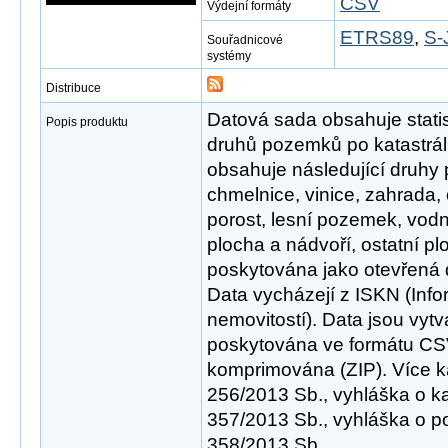
CSV
Výdejní formáty
ETRS89
,
S-
Souřadnicové
systémy
Distribuce
Datová sada obsahuje statis
Popis produktu
druhů pozemků po katastrá
obsahuje následující druhy
chmelnice, vinice, zahrada, 
porost, lesní pozemek, vod
plocha a nádvoří, ostatní p
poskytována jako otevřená 
Data vycházejí z ISKN (Info
nemovitostí). Data jsou vyt
poskytována ve formátu CSV
komprimována (ZIP). Více k
256/2013 Sb., vyhláška o ka
357/2013 Sb., vyhláška o p
358/2013 Sb.