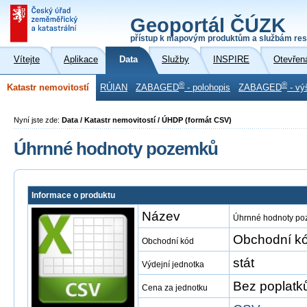
Geoportál ČÚZK
přístup k mapovým produktům a službám res
Vítejte
Aplikace
Data
Služby
INSPIRE
Otevřen
®
®
Katastr nemovitostí
RÚIAN
ZABAGED
- polohopis
ZABAGED
- vý
Nyní jste zde:
Data / Katastr nemovitostí / ÚHDP (formát CSV)
Úhrnné hodnoty pozemků
Informace o produktu
Název
Úhrnné hodnoty p
Obchodní kó
Obchodní kód
stát
Výdejní jednotka
Bez poplatk
Cena za jednotku