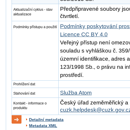
Předpřipravené soubory js
Aktualizační cyklus - stav
aktualizace
čtvrtletí.
Podmínky poskytování pros
Podmínky přístupu a použití
Licence CC BY 4.0
Veřejný přístup není omezo
souladu s vyhláškou č. 359/
územní identifikace, adres 
123/1998 Sb., o právu na in
prostředí.
Prohlížení dat
Služba Atom
Stahování dat
Český úřad zeměměřický a ka
Kontakt - informace o
produktu
cuzk.helpdesk@cuzk.gov.c
Detailní metadata
Metadata XML