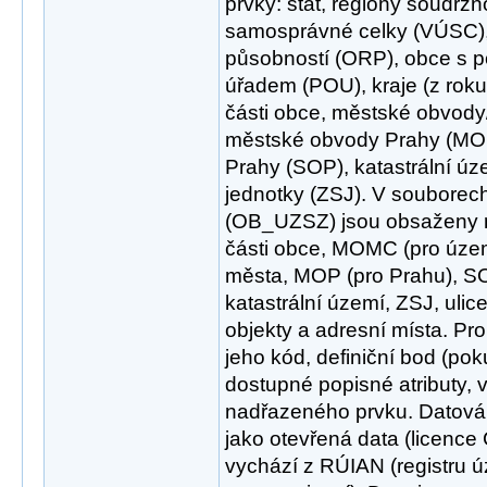
prvky: stát, regiony soudržn
samosprávné celky (VÚSC),
působností (ORP), obce s
úřadem (POU), kraje (z roku
části obce, městské obvod
městské obvody Prahy (MOP
Prahy (SOP), katastrální úz
jednotky (ZSJ). V souborech
(OB_UZSZ) jsou obsaženy ná
části obce, MOMC (pro územ
města, MOP (pro Prahu), SO
katastrální území, ZSJ, ulice
objekty a adresní místa. Pr
jeho kód, definiční bod (pok
dostupné popisné atributy, 
nadřazeného prvku. Datová
jako otevřená data (licence
vychází z RÚIAN (registru ú