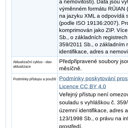
a nemovitostí). Data jsou v
výměnném formátu RÚIAN (V
na jazyku XML a odpovídá 
(podle ISO 19136:2007). Pr
komprimován jako ZIP. Více
Sb., o základních registrech
359/2011 Sb., o základním 
identifikace, adres a nemovit
Předpřipravené soubory js
Aktualizační cyklus - stav
aktualizace
měsíčně.
Podmínky poskytování pros
Podmínky přístupu a použití
Licence CC BY 4.0
Veřejný přístup není omezo
souladu s vyhláškou č. 359/
územní identifikace, adres 
123/1998 Sb., o právu na in
prostředí.