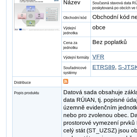
Název
Současná stavová data RÚ
poskytovaná po obcích ve
Obchodní kód ne
Obchodní kód
obce
Výdejní
jednotka
Bez poplatků
Cena za
jednotku
VFR
Výdejní formáty
ETRS89
,
S-JTSK
Souřadnicové
systémy
Distribuce
Datová sada obsahuje zákl
Popis produktu
data RÚIAN, tj. popisné úd
územně evidenčním jednotk
nebo pro zvolenou obec. D
prostorové vymezení prvků
celý stát (ST_UZSZ) jsou o