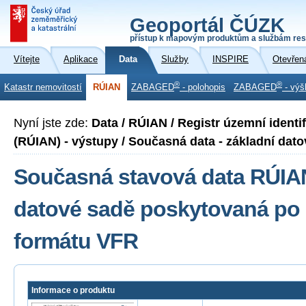
Geoportál ČÚZK
přístup k mapovým produktům a službám res
Vítejte
Aplikace
Data
Služby
INSPIRE
Otevřen
®
®
Katastr nemovitostí
RÚIAN
ZABAGED
- polohopis
ZABAGED
- výš
Nyní jste zde:
Data / RÚIAN / Registr územní identi
(RÚIAN) - výstupy / Současná data - základní dato
Současná stavová data RÚIAN
datové sadě poskytovaná po 
formátu VFR
Informace o produktu