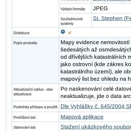
JPEG
Výdejní formáty
St. Stephen (Fe
Souřadnicové
systémy
Distribuce
Mapy evidence nemovitostí 
Popis produktu
šedesátých až osmdesátých le
od dřívějších katastrálních
jako ostrovní (kde zákres ko
katastrálního území), ale o
mapový list bez ohledu na h
Po naskenování celé datové s
Aktualizační cyklus - stav
aktualizace
neaktualizuje, jde o data arch
Dle Vyhlášky č. 645/2004 S
Podmínky přístupu a použití
Mapová aplikace
Prohlížení dat
Stažení ukázkového soubo
Stahování dat