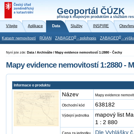
Geoportál ČÚZK
přístup k mapovým produktům a službám res
Vítejte
Aplikace
Data
Služby
INSPIRE
Otevřen
®
®
Katastr nemovitostí
RÚIAN
ZABAGED
- polohopis
ZABAGED
- výšk
Nyní jste zde:
Data / Archiválie / Mapy evidence nemovitostí 1:2880 - Čechy
Mapy evidence nemovitostí 1:2880 - M
Informace o produktu
Název
Mapy evidence nemovito
638182
Obchodní kód
mapový list Ma
Výdejní jednotka
1 : 2 880
Dle Vyhlášky č
Cena za jednotku