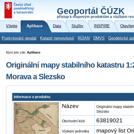
Geoportál ČÚZK
přístup k mapovým produktům a službám res
Vítejte
Aplikace
Data
Služby
INSPIRE
Otevřen
Poskytování geodat
Katastr nemovitostí
RÚIAN
DMVS
Geodetické ap
Nyní jste zde:
Aplikace
Originální mapy stabilního katastru 1:
Morava a Slezsko
Informace o produktu
Název
Originální mapy stabil
Slezsko
63819021
Obchodní kód
mapový list Or
Výdejní jednotka