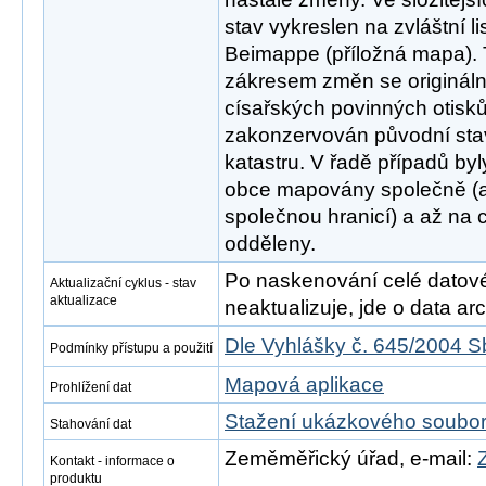
stav vykreslen na zvláštní l
Beimappe (příložná mapa).
zákresem změn se origináln
císařských povinných otisků
zakonzervován původní sta
katastru. V řadě případů by
obce mapovány společně (
společnou hranicí) a až na c
odděleny.
Po naskenování celé datové s
Aktualizační cyklus - stav
aktualizace
neaktualizuje, jde o data arch
Dle Vyhlášky č. 645/2004 S
Podmínky přístupu a použití
Mapová aplikace
Prohlížení dat
Stažení ukázkového soubo
Stahování dat
Zeměměřický úřad, e-mail:
Kontakt - informace o
produktu