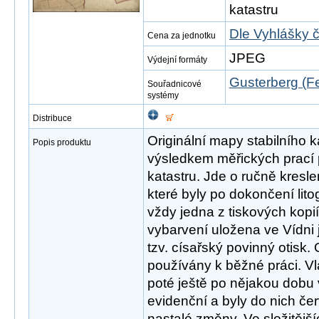
katastru
Dle Vyhlášky 
Cena za jednotku
JPEG
Výdejní formáty
Gusterberg (Fe
Souřadnicové
systémy
Distribuce
Originální mapy stabilního 
Popis produktu
výsledkem měřických prací p
katastru. Jde o ručně kres
které byly po dokončení lit
vždy jedna z tiskových kopi
vybarvení uložena ve Vídni 
tzv. císařský povinný otisk. 
používány k běžné práci. Vla
poté ještě po nějakou dobu
evidenční a byly do nich č
nastalé změny. Ve složitějš