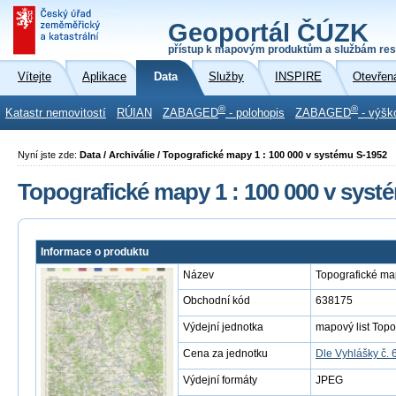
Geoportál ČÚZK
přístup k mapovým produktům a službám res
Vítejte
Aplikace
Data
Služby
INSPIRE
Otevřen
®
®
Katastr nemovitostí
RÚIAN
ZABAGED
- polohopis
ZABAGED
- výšk
Nyní jste zde:
Data / Archiválie / Topografické mapy 1 : 100 000 v systému S-1952
Topografické mapy 1 : 100 000 v syst
Informace o produktu
Název
Topografické ma
Obchodní kód
638175
Výdejní jednotka
mapový list Topo
Cena za jednotku
Dle Vyhlášky č. 
Výdejní formáty
JPEG