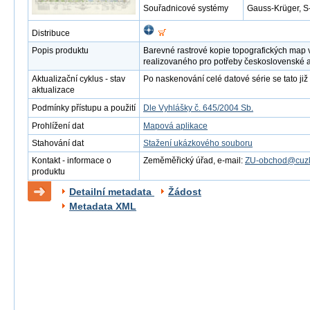
Souřadnicové systémy
Gauss-Krüger, S
Distribuce
Popis produktu
Barevné rastrové kopie topografických map 
realizovaného pro potřeby československé 
Aktualizační cyklus - stav
Po naskenování celé datové série se tato již 
aktualizace
Podmínky přístupu a použití
Dle Vyhlášky č. 645/2004 Sb.
Prohlížení dat
Mapová aplikace
Stahování dat
Stažení ukázkového souboru
Kontakt - informace o
Zeměměřický úřad, e-mail:
ZU-obchod@cuzk
produktu
Detailní metadata
Žádost
Metadata XML