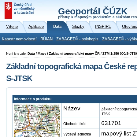
Geoportál ČÚZK
přístup k mapovým produktům a službám res
Vítejte
Aplikace
Data
Služby
INSPIRE
Otevřen
®
®
Katastr nemovitostí
RÚIAN
ZABAGED
- polohopis
ZABAGED
- výšk
Nyní jste zde:
Data / Mapy / Základní topografické mapy ČR / ZTM 1:250 000/S-JTS
Základní topografická mapa České repu
S-JTSK
Informace o produktu
Název
Základní topografick
JTSK
631701
Obchodní kód
mapový list 
Výdejní jednotka