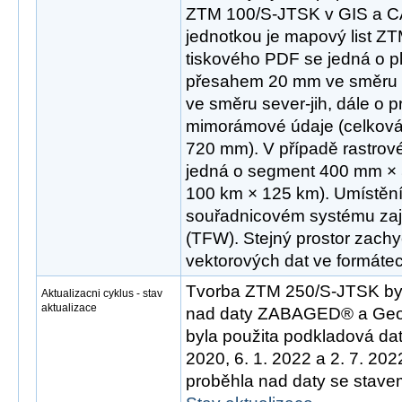
ZTM 100/S-JTSK v GIS a CA
jednotkou je mapový list Z
tiskového PDF se jedná o 
přesahem 20 mm ve směru
ve směru sever-jih, dále o 
mimorámové údaje (celková
720 mm). V případě rastrov
jedná o segment 400 mm × 
100 km × 125 km). Umístění 
souřadnicovém systému zaji
(TFW). Stejný prostor zachyc
vektorových dat ve formát
Tvorba ZTM 250/S-JTSK byl
Aktualizacni cyklus - stav
aktualizace
nad daty ZABAGED® a Geo
byla použita podkladová dat
2020, 6. 1. 2022 a 2. 7. 20
proběhla nad daty se stavem