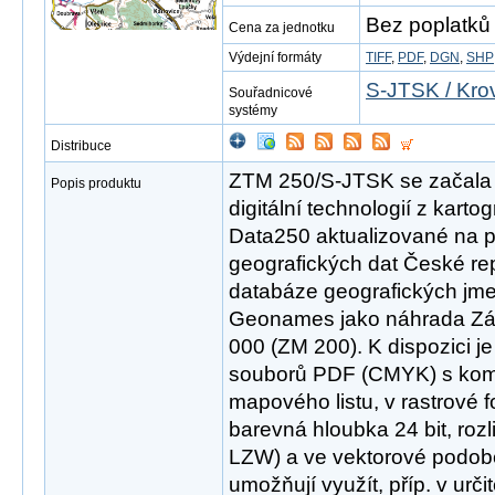
Bez poplatků
Cena za jednotku
Výdejní formáty
TIFF
,
PDF
,
DGN
,
SHP
S-JTSK / Kro
Souřadnicové
systémy
Distribuce
ZTM 250/S-JTSK se začala v
Popis produktu
digitální technologií z karto
Data250 aktualizované na 
geografických dat České r
databáze geografických jme
Geonames jako náhrada Zá
000 (ZM 200). K dispozici j
souborů PDF (CMYK) s ko
mapového listu, v rastrové
barevná hloubka 24 bit, roz
LZW) a ve vektorové podob
umožňují využít, příp. v urči