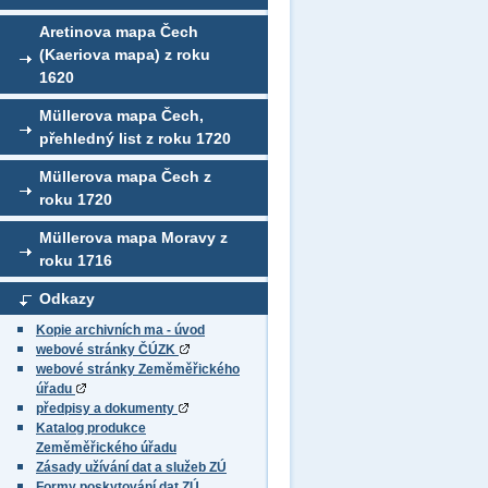
Aretinova mapa Čech
(Kaeriova mapa) z roku
1620
Müllerova mapa Čech,
přehledný list z roku 1720
Müllerova mapa Čech z
roku 1720
Müllerova mapa Moravy z
roku 1716
Odkazy
Kopie archivních ma - úvod
webové stránky ČÚZK
webové stránky Zeměměřického
úřadu
předpisy a dokumenty
Katalog produkce
Zeměměřického úřadu
Zásady užívání dat a služeb ZÚ
Formy poskytování dat ZÚ