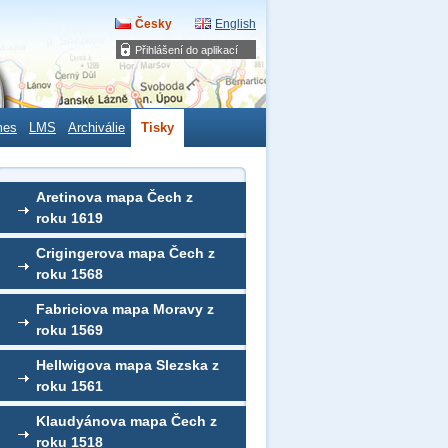
Česky
English
Přihlášení do aplikací
mes
LMS
Archiválie
Tisky
Aretinova mapa Čech z
roku 1619
Crigingerova mapa Čech z
roku 1568
Fabriciova mapa Moravy z
roku 1569
Hellwigova mapa Slezska z
roku 1561
Klaudyánova mapa Čech z
roku 1518