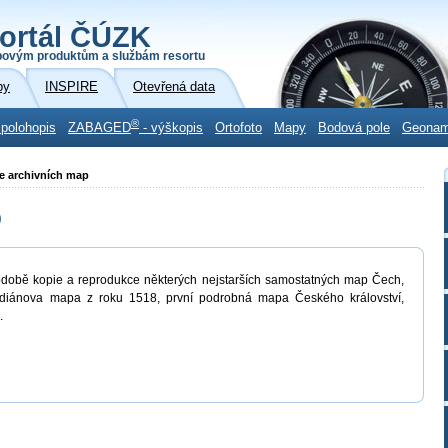
ortál ČÚZK
povým produktům a službám resortu
by
INSPIRE
Otevřená data
®
 polohopis
ZABAGED
- výškopis
Ortofoto
Mapy
Bodová pole
Geona
ie archivních map
p
odobě kopie a reprodukce některých nejstarších samostatných map Čech,
udiánova mapa z roku 1518, první podrobná mapa Českého království,
.