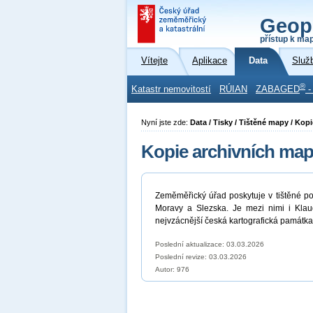
Geop
přístup k ma
Vítejte
Aplikace
Data
Služ
®
Katastr nemovitostí
RÚIAN
ZABAGED
-
Nyní jste zde:
Data / Tisky / Tištěné mapy / Kop
Kopie archivních ma
Zeměměřický úřad poskytuje v tištěné p
Moravy a Slezska. Je mezi nimi i Kla
nejvzácnější česká kartografická památka
Poslední aktualizace: 03.03.2026
Poslední revize:
03.03.2026
Autor: 976