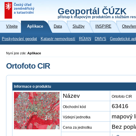
Geoportál ČÚZK
přístup k mapovým produktům a službám res
Vítejte
Aplikace
Data
Služby
INSPIRE
Otevřen
Poskytování geodat
Katastr nemovitostí
RÚIAN
DMVS
Geodetické ap
Nyní jste zde:
Aplikace
Ortofoto CIR
Informace o produktu
Název
Ortofoto CIR
63416
Obchodní kód
mapový l
Výdejní jednotka
Bez popl
Cena za jednotku