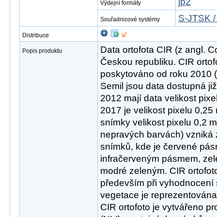
jp2
Výdejní formáty
S-JTSK /
Souřadnicové systémy
Distribuce
Data ortofota CIR (z angl. C
Popis produktu
Českou republiku. CIR ortof
poskytováno od roku 2010 (
Semil jsou data dostupná ji
2012 mají data velikost pixe
2017 je velikost pixelu 0,25
snímky velikost pixelu 0,2 m.
nepravých barvách) vzniká 
snímků, kde je červené pá
infračerveným pásmem, ze
modré zeleným. CIR ortofoto
především při vyhodnocení 
vegetace je reprezentována
CIR ortofoto je vytvářeno pro