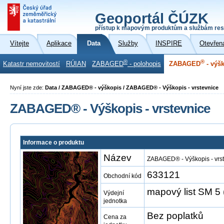
Geoportál ČÚZK
přístup k mapovým produktům a službám res
Vítejte
Aplikace
Data
Služby
INSPIRE
Otevřen
®
®
Katastr nemovitostí
RÚIAN
ZABAGED
- polohopis
ZABAGED
- výš
Nyní jste zde:
Data / ZABAGED® - výškopis / ZABAGED® - Výškopis - vrstevnice
ZABAGED® - Výškopis - vrstevnice
Informace o produktu
Název
ZABAGED® - Výškopis - vrs
633121
Obchodní kód
mapový list SM 5 
Výdejní
jednotka
Bez poplatků
Cena za