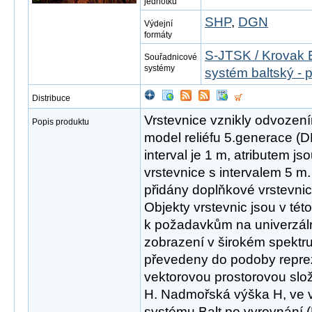
jednotku
SHP
,
DGN
Výdejní
formáty
S-JTSK / Krovak 
Souřadnicové
systémy
systém baltský - 
Distribuce
Vrstevnice vznikly odvození
Popis produktu
model reliéfu 5.generace (D
interval je 1 m, atributem j
vrstevnice s intervalem 5 m
přidány doplňkové vrstevnic
Objekty vrstevnic jsou v té
k požadavkům na univerzáln
zobrazení v širokém spektr
převedeny do podoby repre
vektorovou prostorovou slož
H. Nadmořská výška H, ve 
systému Balt po vyrovnání (