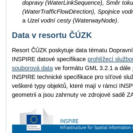
dopravy (WaterLinkSequence), Směr toku
(WaterTrafficFlowDirection), Spojnice vod
a
Uzel vodní cesty (WaterwayNode)
.
Data v resortu ČÚZK
Resort ČÚZK poskytuje data tématu Dopravní
INSPIRE datové specifikace
prohlížecí službo
souborová data
ve formátu GML 3.2.1 a dále
INSPIRE technické specifikace pro síťové slu
veškeré typy objektů, které mají v rámci INSP
geometrii a jsou zahrnuty ve zdrojové sadě