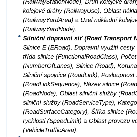
(RailwayStationNode), Druh kolejové dráhy
kolejové dráhy (RailwayUse), Oblast nákla
(RailwayYardArea)
a
Uzel nákladní kolejo
(RailwayYardNode)
.
Silniční dopravní síť (Road Transport 
Silnice E (ERoad), Dopravní využití cest
třída silnice (FunctionalRoadClass), Počet
(NumberOfLanes), Silnice (Road), Koruna 
Silniční spojnice (RoadLink), Posloupnost s
(RoadLinkSequence), Název silnice (Road
(RoadNode), Oblast silniční služby (Road
silniční služby (RoadServiceType), Kateg
(RoadSurfaceCategory), Šířka silnice (R
rychlosti (SpeedLimit)
a
Oblast provozu vo
(VehicleTrafficArea)
.