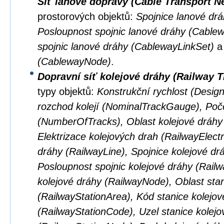
Síť lanové dopravy (Cable Transport N
prostorových objektů:
Spojnice lanové dr
Posloupnost spojnic lanové dráhy (Cabl
spojnic lanové dráhy (CablewayLinkSet)
(CablewayNode)
.
Dopravní síť kolejové dráhy (Railway 
typy objektů:
Konstrukční rychlost (Desig
rozchod kolejí (NominalTrackGauge), Poče
(NumberOfTracks), Oblast kolejové dráhy
Elektrizace kolejových drah (RailwayElectri
dráhy (RailwayLine), Spojnice kolejové dr
Posloupnost spojnic kolejové dráhy (Rail
kolejové dráhy (RailwayNode), Oblast stan
(RailwayStationArea), Kód stanice kolejov
(RailwayStationCode), Uzel stanice kolejo