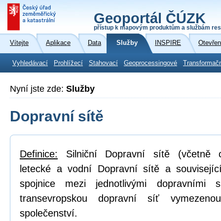
Geoportál ČÚZK
přístup k mapovým produktům a službám res
Vítejte
Aplikace
Data
Služby
INSPIRE
Otevřen
Vyhledávací
Prohlížecí
Stahovací
Geoprocessingové
Transformač
Nyní jste zde:
Služby
Dopravní sítě
Definice:
Silniční Dopravní sítě (včetně cy
letecké a vodní Dopravní sítě a související 
spojnice mezi jednotlivými dopravními s
transevropskou dopravní síť vymezeno
společenství.