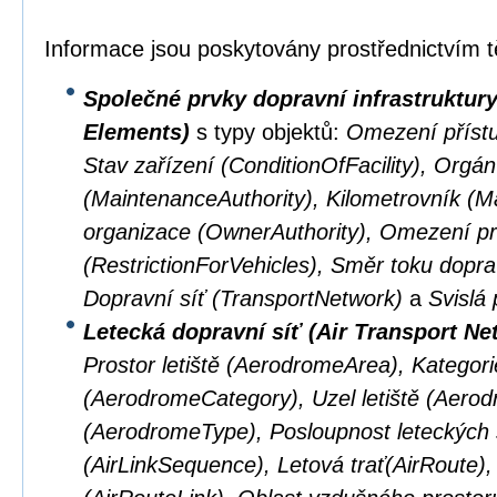
Informace jsou poskytovány prostřednictvím t
Společné prvky dopravní infrastruktu
Elements)
s typy objektů:
Omezení přístu
Stav zařízení (ConditionOfFacility), Orgá
(MaintenanceAuthority), Kilometrovník (M
organizace (OwnerAuthority), Omezení pr
(RestrictionForVehicles), Směr toku doprav
Dopravní síť (TransportNetwork)
a
Svislá 
Letecká dopravní síť (Air Transport Ne
Prostor letiště (AerodromeArea), Kategorie
(AerodromeCategory), Uzel letiště (Aerod
(AerodromeType), Posloupnost leteckých 
(AirLinkSequence), Letová trať(AirRoute), 