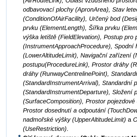
(AirRouteLink), Oblast vzdušného prostor
odbavovací plochy (ApronArea), Stav lete
(ConditionOfAirFacility), Určený bod (Des
prvku (ElementLength), Šířka prvku (El
výška letiště (FieldElevation), Postup pro p
(InstrumentApproachProcedure), Spodní 
(LowerAltitudeLimit), Navigační zařízení 
postupu(ProcedureLink), Prostor dráhy (
dráhy (RunwayCentrelinePoint), Standardní
(StandardInstrumentArrival), Standardní př
(StandardInstrumentDeparture), Složení 
(SurfaceComposition), Prostor pojezdové
Prostor dosednutí a odpoutání (TouchDown
nadmořské výšky (UpperAltitudeLimit)
a
O
(UseRestriction)
.