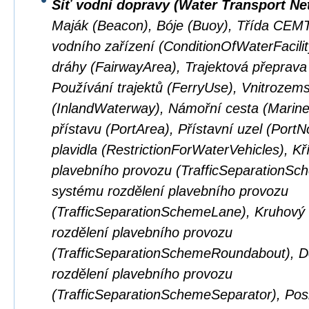
Síť vodní dopravy (Water Transport Ne
Maják (Beacon), Bóje (Buoy), Třída CEM
vodního zařízení (ConditionOfWaterFacilit
dráhy (FairwayArea), Trajektová přeprava
Používání trajektů (FerryUse), Vnitrozem
(InlandWaterway), Námořní cesta (Marin
přístavu (PortArea), Přístavní uzel (Por
plavidla (RestrictionForWaterVehicles), K
plavebního provozu (TrafficSeparationSc
systému rozdělení plavebního provozu
(TrafficSeparationSchemeLane), Kruhový
rozdělení plavebního provozu
(TrafficSeparationSchemeRoundabout), D
rozdělení plavebního provozu
(TrafficSeparationSchemeSeparator), Pos