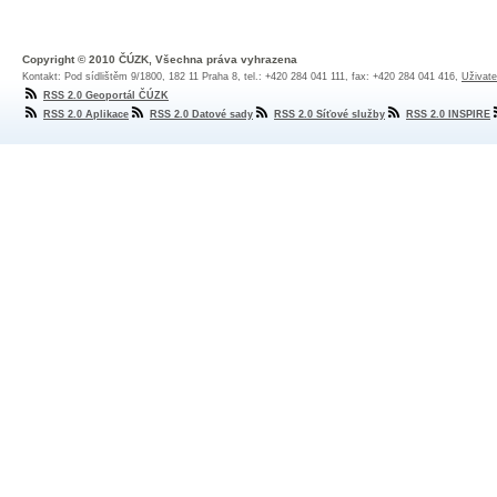
Copyright © 2010 ČÚZK, Všechna práva vyhrazena
Kontakt: Pod sídlištěm 9/1800, 182 11 Praha 8, tel.: +420 284 041 111, fax: +420 284 041 416,
Uživate
RSS 2.0 Geoportál ČÚZK
RSS 2.0 Aplikace
RSS 2.0 Datové sady
RSS 2.0 Síťové služby
RSS 2.0 INSPIRE