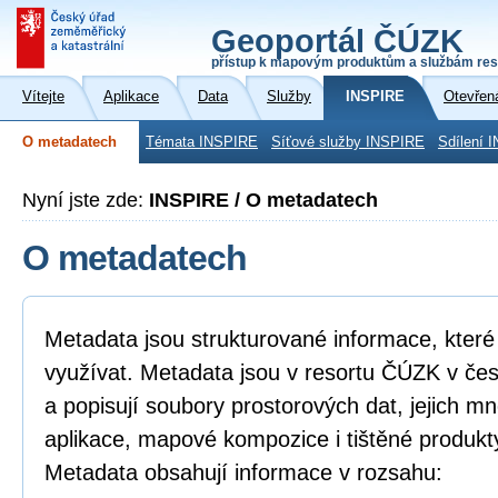
Geoportál ČÚZK
přístup k mapovým produktům a službám res
Vítejte
Aplikace
Data
Služby
INSPIRE
Otevřen
O metadatech
Témata INSPIRE
Síťové služby INSPIRE
Sdílení 
Nyní jste zde:
INSPIRE / O metadatech
O metadatech
Metadata jsou strukturované informace, které l
využívat. Metadata jsou v resortu ČÚZK v če
a popisují soubory prostorových dat, jejich mn
aplikace, mapové kompozice i tištěné produkt
Metadata obsahují informace v rozsahu: