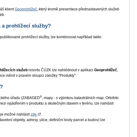
áš klient
Geoprohlížeč
, který kromě presentace přednastavených služeb
eb.
a prohlížecí služby?
publikované prohlížecí služby, lze kombinovat například takto:
hlížecích služeb
resortu ČÚZK lze nahlédnout v aplikaci
Geoprohlížeč
,
ce měnit v pravém sloupci záložky "Produkty".
 ?
®
řického úřadu (ZABAGED
, mapy - s výjimkou katastrálních map, Ortofoto
zi vyjádřením v produktu a skutečným stavem v terénu, lze nahlásit
je možné nahlásit
zde
.
ební objekty, adresy, ulice, definiční body parcel a budov) lze