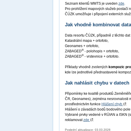
Seznam klientů WMTS je uveden
zde
.
Pro prohlížení mapových služeb postačí n
ČÚZK umožňuje i připojení externích služ
Jak vhodně kombinovat data 
Data resortu ČÚZK, případně z těchto dat 
Katastrální mapa + ortofoto,
Geonames + ortofoto,
®
ZABAGED
- polohopis + ortofoto,
®
ZABAGED
- vrstevnice + ortofoto.
Příklady vhodně zvolených
kompozic pro
kde lze jednotlivé přednastavené kompozi
Jak nahlásit chybu v datech
Připomínky ke kvalitě produktů Zeměmě
ČR, Geonames), zejména nesrovnalosti me
prostřednictvím funkce
Hlášení chyb
.
Hlášení o závadách bodů bodového pole 
Vybrané prvky vedené v RÚIAN a ISKN (stav
reklamovat
zde
.
Poslední aktualizace: 03.03.2026