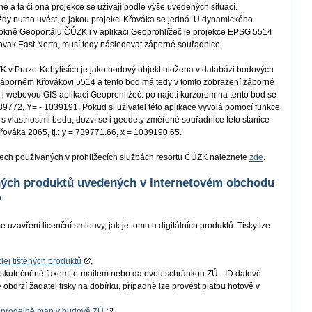
é a ta či ona projekce se užívají podle výše uvedených situací.
ždy nutno uvést, o jakou projekci Křováka se jedná. U dynamického
okně Geoportálu ČÚZK i v aplikaci Geoprohlížeč je projekce EPSG 5514
ak East North, musí tedy následovat záporné souřadnice.
v Praze-Kobylisích je jako bodový objekt uložena v databázi bodových
 záporném Křovákovi 5514 a tento bod má tedy v tomto zobrazení záporné
y i webovou GIS aplikací Geoprohlížeč: po najetí kurzorem na tento bod se
39772, Y= - 1039191. Pokud si uživatel této aplikace vyvolá pomocí funkce
 s vlastnostmi bodu, dozví se i geodety změřené souřadnice této stanice
řováka 2065, tj.: y = 739771.66, x = 1039190.65.
ech používaných v prohlížecích službách resortu ČÚZK naleznete
zde
.
ěných produktů uvedených v Internetovém obchodu
?
 uzavření licenční smlouvy, jak je tomu u digitálních produktů. Tisky lze
dej tištěných produktů
,
skutečněné faxem, e-mailem nebo datovou schránkou ZÚ - ID datové
obdrží žadatel tisky na dobírku, případně lze provést platbu hotově v
v
prodejně map v budově ZÚ
.