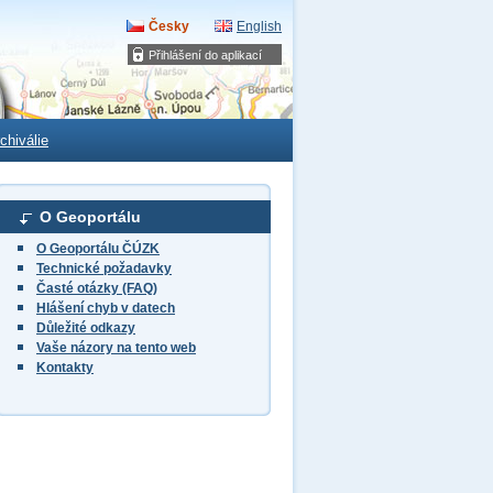
Česky
English
Přihlášení do aplikací
chiválie
O Geoportálu
O Geoportálu ČÚZK
Technické požadavky
Časté otázky (FAQ)
Hlášení chyb v datech
Důležité odkazy
Vaše názory na tento web
Kontakty