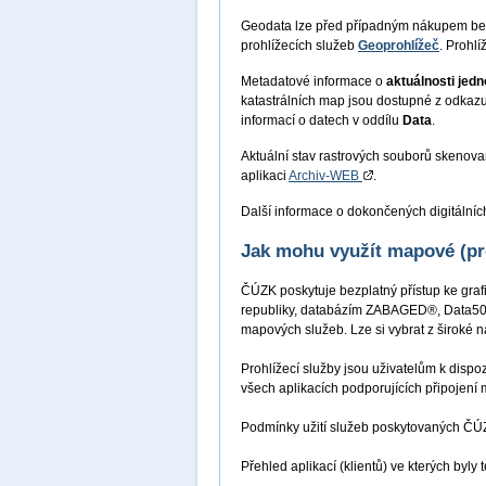
Geodata lze před případným nákupem b
prohlížecích služeb
Geoprohlížeč
. Prohlí
Metadatové informace o
aktuálnosti jed
katastrálních map jsou dostupné z odkaz
informací o datech v oddílu
Data
.
Aktuální stav rastrových souborů skenovaný
aplikaci
Archiv-WEB
.
Další informace o dokončených digitálníc
Jak mohu využít mapové (pr
ČÚZK poskytuje bezplatný přístup ke graf
republiky, databázím ZABAGED®, Data50,
mapových služeb. Lze si vybrat z širok
Prohlížecí služby jsou uživatelům k dispo
všech aplikacích podporujících připojení 
Podmínky užití služeb poskytovaných Č
Přehled aplikací (klientů) ve kterých byly