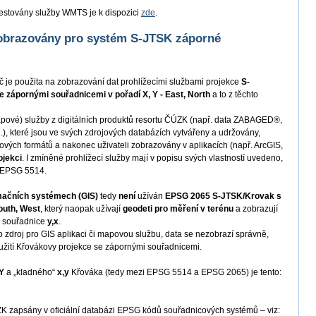
y testovány služby WMTS je k dispozici
zde
.
zobrazovány pro systém S-JTSK záporné
eč je použita na zobrazování dat prohlížecími službami projekce
S-
 zápornými souřadnicemi v pořadí X, Y - East, North
a to z těchto
pové) služby z digitálních produktů resortu ČÚZK (např. data ZABAGED®,
, které jsou ve svých zdrojových databázích vytvářeny a udržovány,
ých formátů a nakonec uživateli zobrazovány v aplikacích (např. ArcGIS,
ojekci
. I zmíněné prohlížecí služby mají v popisu svých vlastností uvedeno,
v EPSG 5514.
ormačních systémech (GIS)
tedy
není
užíván
EPSG 2065 S-JTSK/Krovak s
outh, West
, který naopak užívají
geodeti pro měření v terénu
a zobrazují
é souřadnice
y,x
.
o zdroj pro GIS aplikaci či mapovou službu, data se nezobrazí správně,
žití Křovákovy projekce se zápornými souřadnicemi.
,Y
a „kladného“
x,y
Křováka (tedy mezi EPSG 5514 a EPSG 2065) je tento:
 zapsány v oficiální databázi EPSG kódů souřadnicových systémů – viz: