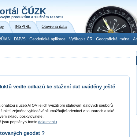
ortál ČÚZK
povým produktům a službám resortu
by
INSPIRE
Otevřená data
RÚIAN
DMVS
Geodetické aplikace
Výškopis ČR
Geografická jména
Ar
uktů vedle odkazů ke stažení dat uváděny ještě
kcionalitou služeb ATOM jejich využití pro stahování datových souborů
 funkcí, zejména vyhledávání umožňující orientaci v souborech a také
ovém skladu poskytovatele.
OM jsou popsány v tomto
dokumentu
.
ytovaných geodat ?