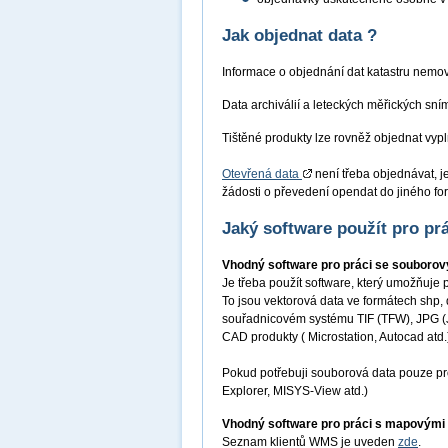
Jak objednat data ?
Informace o objednání dat katastru nemov
Data archiválií a leteckých měřických sní
Tištěné produkty lze rovněž objednat vy
Otevřená data
není třeba objednávat, j
žádosti o převedení opendat do jiného for
Jaký software použít pro prá
Vhodný software pro práci se souborov
Je třeba použít software, který umožňuje 
To jsou vektorová data ve formátech shp, 
souřadnicovém systému TIF (TFW), JPG (JG
CAD produkty ( Microstation, Autocad atd.
Pokud potřebuji souborová data pouze pro
Explorer, MISYS-View atd.)
Vhodný software pro práci s mapovými
Seznam klientů WMS je uveden
zde
.