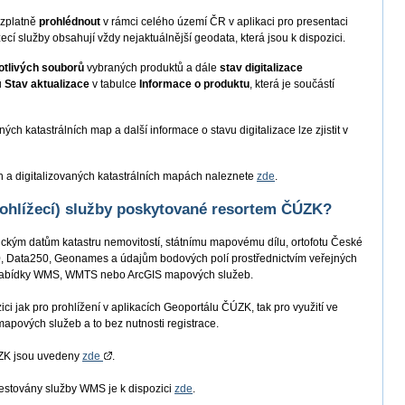
ezplatně
prohlédnout
v rámci celého území ČR v aplikaci pro presentaci
žecí služby obsahují vždy nejaktuálnější geodata, která jsou k dispozici.
notlivých souborů
vybraných produktů a dále
stav digitalizace
u
Stav aktualizace
v tabulce
Informace o produktu
, která je součástí
ch katastrálních map a další informace o stavu digitalizace lze zjistit v
h a digitalizovaných katastrálních mapách naleznete
zde
.
ohlížecí) služby poskytované resortem ČÚZK?
ickým datům katastru nemovitostí, státnímu mapovému dílu, ortofotu České
 Data250, Geonames a údajům bodových polí prostřednictvím veřejných
é nabídky WMS, WMTS nebo ArcGIS mapových služeb.
zici jak pro prohlížení v aplikacích Geoportálu ČÚZK
, tak pro využití ve
mapových služeb a to bez nutnosti registrace.
ÚZK jsou uvedeny
zde
.
 testovány služby WMS je k dispozici
zde
.