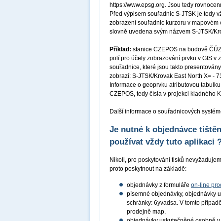
https://www.epsg.org. Jsou tedy rovnocenn
Před výpisem souřadnic S-JTSK je tedy v
zobrazení souřadnic kurzoru v mapovém 
slovně uvedena svým názvem S-JTSK/Krov
Příklad:
stanice CZEPOS na budově ČÚZK 
polí pro účely zobrazování prvku v GIS v
souřadnice, které jsou takto presentován
zobrazí: S-JTSK/Krovak East North X= - 7
Informace o geoprvku atributovou tabulku
CZEPOS, tedy čísla v projekci kladného K
Další informace o souřadnicových systém
Je nutné k objednávce tišt
používat vždy tuto aplikaci 
Nikoli, pro poskytování tisků nevyžadujeme
proto poskytnout na základě:
objednávky z formuláře
on-line pro
písemné objednávky, objednávky u
schránky: 6yvadsa. V tomto případě 
prodejně map,
objednávky uskutečněné osobně 