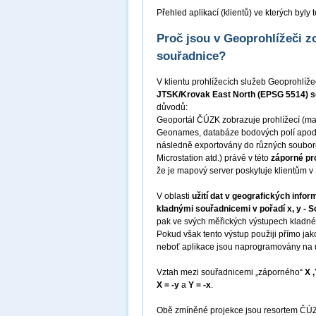
Přehled aplikací (klientů) ve kterých byl
Proč jsou v Geoprohlížeči 
souřadnice?
V klientu prohlížecích služeb Geoprohlíž
JTSK/Krovak East North (EPSG 5514) se
důvodů:
Geoportál ČÚZK zobrazuje prohlížecí (ma
Geonames, databáze bodových polí apod.)
následně exportovány do různých souborov
Microstation atd.) právě v této
záporné pr
že je mapový server poskytuje klientům 
V oblasti
užití dat v geografických inf
kladnými souřadnicemi v pořadí x, y - S
pak ve svých měřických výstupech kladn
Pokud však tento výstup použiji přímo jak
neboť aplikace jsou naprogramovány na u
Vztah mezi souřadnicemi „záporného“
X 
X = -y
a
Y = -x
.
Obě zmíněné projekce jsou resortem ČÚZK