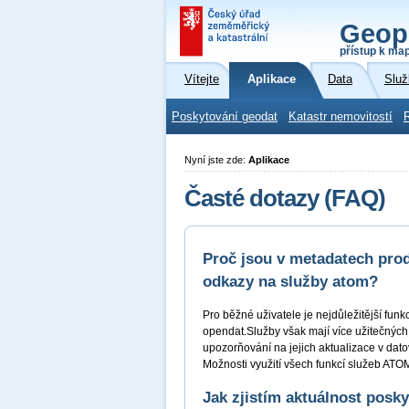
Geop
přístup k ma
Vítejte
Aplikace
Data
Služ
Poskytování geodat
Katastr nemovitostí
Nyní jste zde:
Aplikace
Časté dotazy (FAQ)
Proč jsou v metadatech prod
odkazy na služby atom?
Pro běžné uživatele je nejdůležitější fun
opendat.Služby však mají více užitečných
upozorňování na jejich aktualizace v dat
Možnosti využití všech funkcí služeb AT
Jak zjistím aktuálnost posk