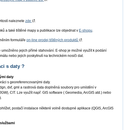
itostí naleznete
zde
.
mků a také tištěné mapy a publikace lze objednat v
E-shopu
.
plněním formuláře
on-line prodej tištěných produktů
.
e umožněno jejich přímé stahování. E-shop je možné využít k podání
mátu nebo jejich poskytnutí na technickém nosiči dat.
ci s daty ?
ými daty
práci s georeferencovanými daty.
dgn, dxf, gml a rastrová data doplněná soubory pro umístění v
W), CIT. Lze využít např. GIS software ( Geomedia, ArcGIS atd.) nebo
).
hlížet, postačí instalace některé volně dostupné aplikace (QGIS, ArcGIS
 službami