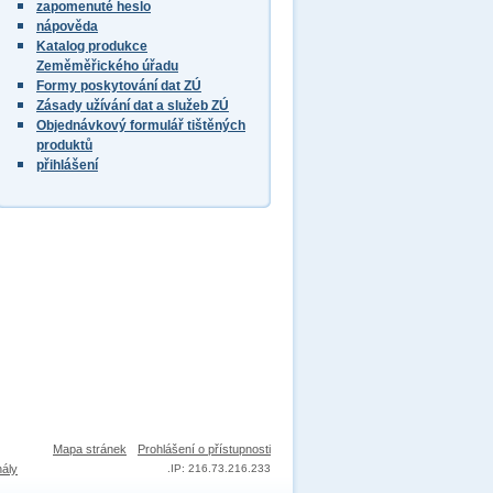
zapomenuté heslo
nápověda
Katalog produkce
Zeměměřického úřadu
Formy poskytování dat ZÚ
Zásady užívání dat a služeb ZÚ
Objednávkový formulář tištěných
produktů
přihlášení
Mapa stránek
Prohlášení o přístupnosti
nály
.
IP: 216.73.216.233