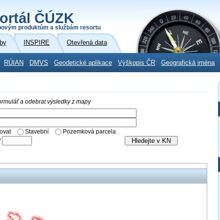
ortál ČÚZK
povým produktům a službám resortu
by
INSPIRE
Otevřená data
RÚIAN
DMVS
Geodetické aplikace
Výškopis ČR
Geografická jména
 formulář a odebrat výsledky z mapy
ovat
Stavební
Pozemková parcela
/