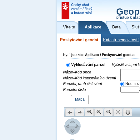
Geop
přístup k ma
Vítejte
Aplikace
Data
Služ
Poskytování geodat
Katastr nemovitostí
Nyní jste zde:
Aplikace / Poskytování geodat
Vyhledávání parcel
Vyčistit vstupní
Název/Kód obce
Název/Kód katastrálního území
Parcela, druh číslování
Neomez
Parcelní číslo
Mapa