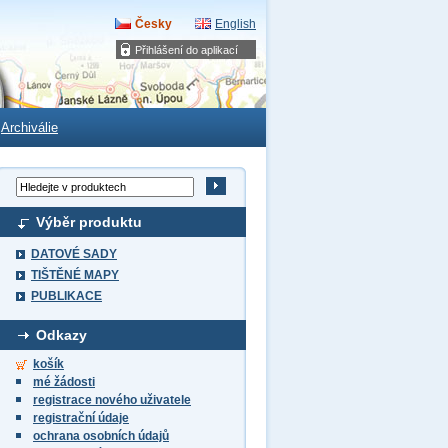
Česky
English
Přihlášení do aplikací
Archiválie
Výběr produktu
DATOVÉ SADY
TIŠTĚNÉ MAPY
PUBLIKACE
Odkazy
košík
mé žádosti
registrace nového uživatele
registrační údaje
ochrana osobních údajů