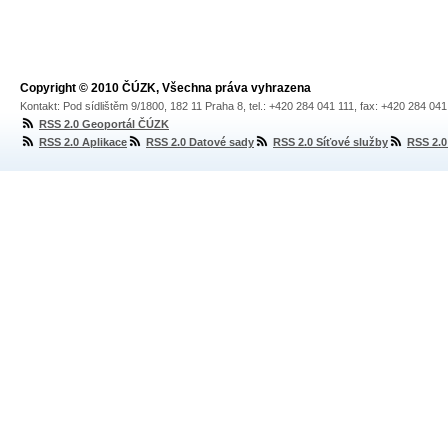
Copyright © 2010 ČÚZK, Všechna práva vyhrazena
Kontakt: Pod sídlištěm 9/1800, 182 11 Praha 8, tel.: +420 284 041 111, fax: +420 284 04
RSS 2.0 Geoportál ČÚZK
RSS 2.0 Aplikace
RSS 2.0 Datové sady
RSS 2.0 Síťové služby
RSS 2.0