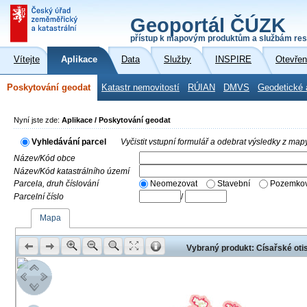
Geoportál ČÚZK
přístup k mapovým produktům a službám res
Vítejte
Aplikace
Data
Služby
INSPIRE
Otevřen
Poskytování geodat
Katastr nemovitostí
RÚIAN
DMVS
Geodetické 
Nyní jste zde:
Aplikace / Poskytování geodat
Vyhledávání parcel
Vyčistit vstupní formulář a odebrat výsledky z map
Název/Kód obce
Název/Kód katastrálního území
Parcela, druh číslování
Neomezovat
Stavební
Pozemkov
Parcelní číslo
/
Mapa
Vybraný produkt: Císařské otis