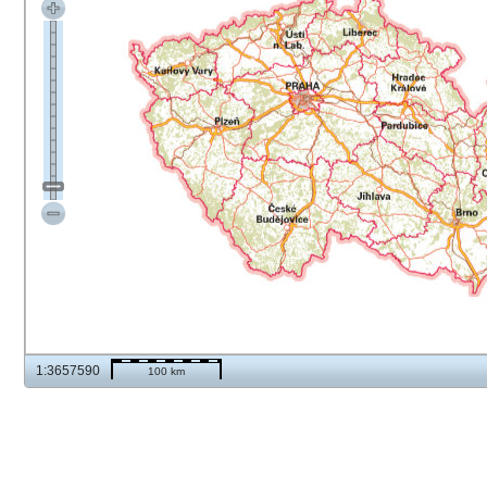
1:3657590
100 km