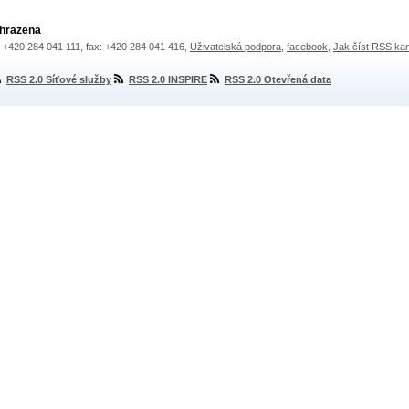
yhrazena
.: +420 284 041 111, fax: +420 284 041 416,
Uživatelská podpora
,
facebook
,
Jak číst RSS ka
RSS 2.0 Síťové služby
RSS 2.0 INSPIRE
RSS 2.0 Otevřená data