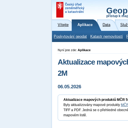
Geop
přístup k ma
Vítejte
Aplikace
Data
Služ
Poskytování geodat
Katastr nemovitostí
Nyní jste zde:
Aplikace
Aktualizace mapový
2M
06.05.2026
Aktualizace mapových produktů MČR 
Byly aktualizovány mapové produkty
MČR
TIFF a PDF. Jedná se o přehledné obecně
mapovém listě.