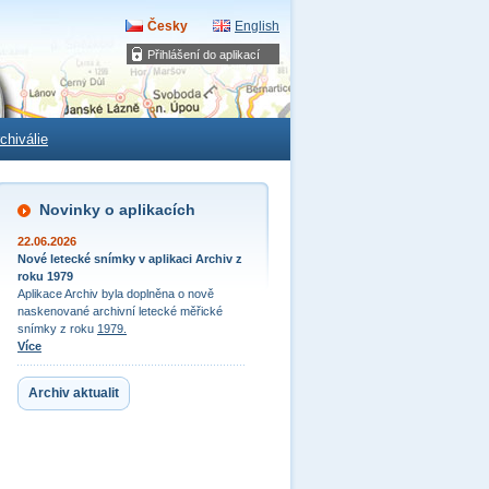
Česky
English
Přihlášení do aplikací
chiválie
Novinky o aplikacích
22.06.2026
Nové letecké snímky v aplikaci Archiv z
roku 1979
Aplikace Archiv byla doplněna o nově
naskenované archivní letecké měřické
snímky z roku
1979.
Více
Archiv aktualit