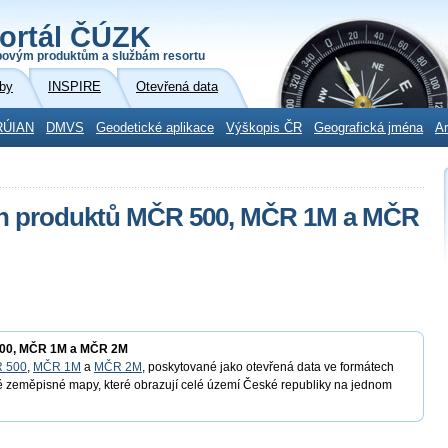
ortál ČÚZK
povým produktům a službám resortu
by
INSPIRE
Otevřená data
RÚIAN
DMVS
Geodetické aplikace
Výškopis ČR
Geografická jména
Ar
ch produktů MČR 500, MČR 1M a MČR
500, MČR 1M a MČR 2M
 500
,
MČR 1M
a
MČR 2M
, poskytované jako otevřená data ve formátech
 zeměpisné mapy, které obrazují celé území České republiky na jednom