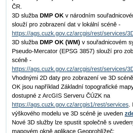
ČR.
3D služba
DMP OK
v národním souřadnicov
slouží pro zobrazení dat v lokální scéně -
https://ags.cuzk.gov.cz/arcgis/rest/services
3D služba
DMP OK
(WM)
v souřadnicovém s
Pseudo-Mercator (EPSG 3857) slouží pro zobr
scéně -
https://ags.cuzk.gov.cz/arcgis/rest/service
Vhodnými 2D daty pro zobrazení ve 3D scéně
OK jsou například Základní topografické map
dostupné z ArcGIS Serveru ČÚZK na
https://ags.cuzk.gov.cz/arcgis1/rest/services
.
výškového modelu ve 3D scéně je uveden
zd
Nové 3D služby lze spustit společně s uveden
mapovém okně aplikace Geoprohlížeč: