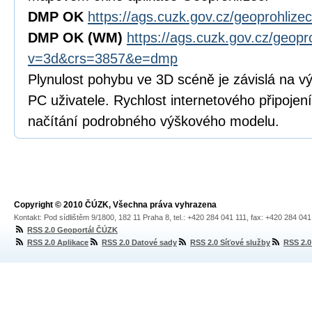
DMP OK
https://ags.cuzk.gov.cz/geoprohli
DMP OK
(WM)
https://ags.cuzk.gov.cz/geopr
v=3d&crs=3857&e=dmp
Plynulost pohybu ve 3D scéně je závislá na vý
PC uživatele. Rychlost internetového připojení
načítání podrobného výškového modelu.
Copyright © 2010 ČÚZK, Všechna práva vyhrazena
Kontakt: Pod sídlištěm 9/1800, 182 11 Praha 8, tel.: +420 284 041 111, fax: +420 284 04
RSS 2.0 Geoportál ČÚZK
RSS 2.0 Aplikace
RSS 2.0 Datové sady
RSS 2.0 Síťové služby
RSS 2.0