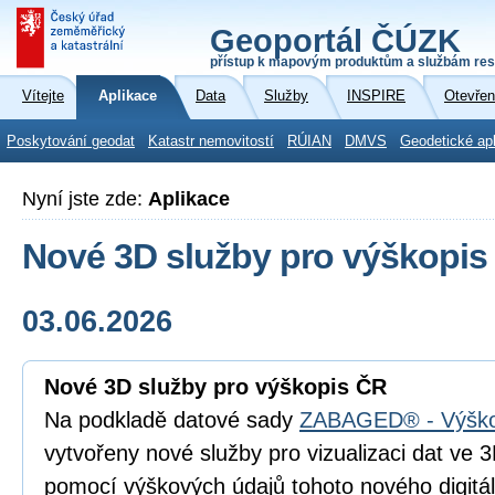
Geoportál ČÚZK
přístup k mapovým produktům a službám res
Vítejte
Aplikace
Data
Služby
INSPIRE
Otevřen
Poskytování geodat
Katastr nemovitostí
RÚIAN
DMVS
Geodetické ap
Nyní jste zde:
Aplikace
Nové 3D služby pro výškopis
03.06.2026
Nové 3D služby pro výškopis ČR
Na podkladě datové sady
ZABAGED® - Výško
vytvořeny nové služby pro vizualizaci dat ve
pomocí výškových údajů tohoto nového digitá