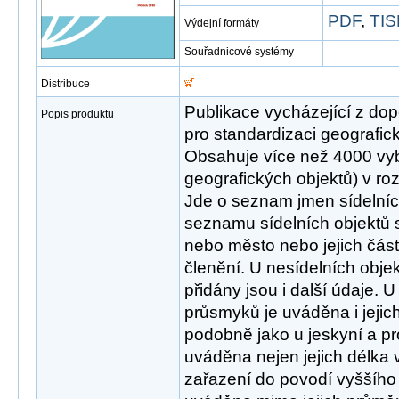
PDF
,
TIS
Výdejní formáty
Souřadnicové systémy
Distribuce
Publikace vycházející z do
Popis produktu
pro standardizaci geografic
Obsahuje více než 4000 vy
geografických objektů) v r
Jde o seznam jmen sídelních
seznamu sídelních objektů 
nebo město nebo jejich část
členění. U nesídelních objekt
přidány jsou i další údaje. 
průsmyků je uváděna i jeji
podobně jako u jeskyní a pr
uváděna nejen jejich délka v
zařazení do povodí vyššího 