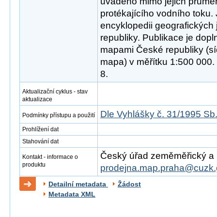
uváděno mimo jejich průměr
protékajícího vodního toku. 
encyklopedii geografických
republiky. Publikace je dop
mapami České republiky (síd
mapa) v měřítku 1:500 000
8.
Aktualizační cyklus - stav
aktualizace
Dle Vyhlášky č. 31/1995 Sb
Podmínky přístupu a použití
Prohlížení dat
Stahování dat
Český úřad zeměměřický a ka
Kontakt - informace o
produktu
prodejna.map.praha@cuzk.
Detailní metadata
Žádost
Metadata XML