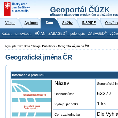
Geoportál ČÚZK
přístup k mapovým produktům a službám res
Vítejte
Aplikace
Data
Služby
INSPIRE
Otevřen
®
®
Katastr nemovitostí
RÚIAN
ZABAGED
- polohopis
ZABAGED
- výšk
Nyní jste zde:
Data / Tisky / Publikace / Geografická jména ČR
Geografická jména ČR
Informace o produktu
Název
Geografická 
63272
Obchodní kód
1 ks
Výdejní jednotka
Dle Vyhl
Cena za jednotku