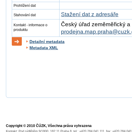
Prohlížení dat
Stažení dat z adresáře
Stahování dat
Český úřad zeměměřický a ka
Kontakt - informace o
produktu
prodejna.map.praha@cuzk.
Detailní metadata
Metadata XML
Copyright © 2010 ČÚZK, Všechna práva vyhrazena
Kontakt: Pod sídlištěm 9/1800, 182 11 Praha 8, tel.: +420 284 041 111, fax: +420 284 04