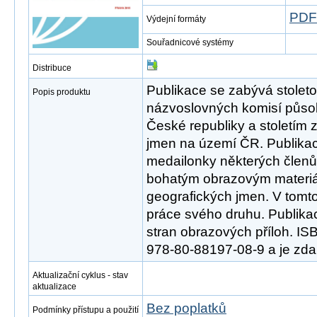
PDF
Výdejní formáty
Souřadnicové systémy
Distribuce
Publikace se zabývá stoletou
Popis produktu
názvoslovných komisí půso
České republiky a stoletím 
jmen na území ČR. Publikac
medailonky některých členů
bohatým obrazovým materiá
geografických jmen. V tomto
práce svého druhu. Publika
stran obrazových příloh. IS
978-80-88197-08-9 a je zda
Aktualizační cyklus - stav
aktualizace
Bez poplatků
Podmínky přístupu a použití