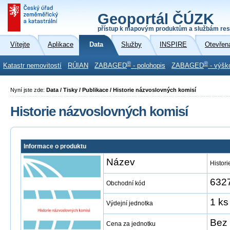
Geoportál ČÚZK
přístup k mapovým produktům a službám res
Vítejte
Aplikace
Data
Služby
INSPIRE
Otevřen
®
®
Katastr nemovitostí
RÚIAN
ZABAGED
- polohopis
ZABAGED
- výšk
Nyní jste zde:
Data / Tisky / Publikace / Historie názvoslovných komisí
Historie názvoslovných komisí
Informace o produktu
Název
Histor
632
Obchodní kód
1 ks
Výdejní jednotka
Bez 
Cena za jednotku