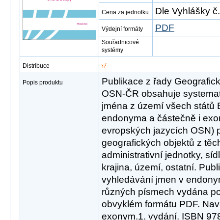
Dle Vyhlášky č
Cena za jednotku
PDF
Výdejní formáty
Souřadnicové
systémy
Distribuce
Publikace z řady Geografi
Popis produktu
OSN-ČR obsahuje systema
jména z území všech států 
endonyma a částečně i exon
evropských jazycích OSN) 
geografických objektů z těch
administrativní jednotky, síd
krajina, území, ostatní. Publ
vyhledávání jmen v endony
různých písmech vydána pou
obvyklém formátu PDF. Nav
exonym.1. vydání. ISBN 97