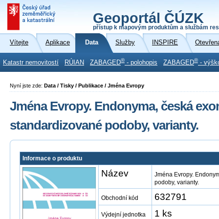
Geoportál ČÚZK
přístup k mapovým produktům a službám res
Vítejte
Aplikace
Data
Služby
INSPIRE
Otevřen
®
®
Katastr nemovitostí
RÚIAN
ZABAGED
- polohopis
ZABAGED
- výšk
Nyní jste zde:
Data / Tisky / Publikace / Jména Evropy
Jména Evropy. Endonyma, česká exo
standardizované podoby, varianty.
Informace o produktu
Název
Jména Evropy. Endonym
podoby, varianty.
632791
Obchodní kód
1 ks
Výdejní jednotka