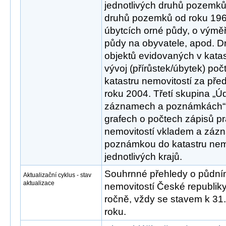
jednotlivých druhů pozemků,
druhů pozemků od roku 1966
úbytcích orné půdy, o výmě
půdy na obyvatele, apod. D
objektů evidovaných v katas
vývoj (přírůstek/úbytek) po
katastru nemovitostí za pře
roku 2004. Třetí skupina „Ú
záznamech a poznámkách“ i
grafech o počtech zápisů pr
nemovitostí vkladem a záz
poznámkou do katastru nemo
jednotlivých krajů.
Souhrnné přehledy o půdním
Aktualizační cyklus - stav
aktualizace
nemovitostí České republik
ročně, vždy se stavem k 31.
roku.