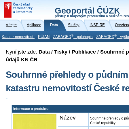
Geoportál ČÚZK
přístup k mapovým produktům a službám res
Vítejte
Aplikace
Data
Služby
INSPIRE
Otevřen
®
®
Katastr nemovitostí
RÚIAN
ZABAGED
- polohopis
ZABAGED
- výšk
Nyní jste zde:
Data / Tisky / Publikace / Souhrnné
údajů KN ČR
Souhrnné přehledy o půdním 
katastru nemovitostí České r
Informace o produktu
Název
Souhrnné přehledy o půd
České republiky