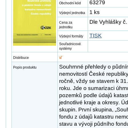
63279
Obchodní kód
1 ks
Výdejní jednotka
Dle Vyhlášky č.
Cena za
jednotku
TISK
Výdejní formáty
Souřadnicové
systémy
Distribuce
Souhrnné přehledy o půdním
Popis produktu
nemovitostí České republik
ročně, vždy se stavem k 31.
roku. Jde o sumarizaci úhr
pozemků podle údajů katast
jednotlivé kraje a okresy. Úd
skupin. První skupina, „So
fondu z údajů katastru nemov
stavu a vývoji půdního fond