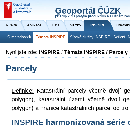
Geoportál ČÚZK
přístup k mapovým produktům a službám res
Vítejte
Aplikace
Data
Služby
INSPIRE
Otevřen
O metadatech
Témata INSPIRE
Síťové služby INSPIRE
Sdílení I
Nyní jste zde:
INSPIRE / Témata INSPIRE / Parcely
Parcely
Definice:
Katastrální parcely včetně dvojí ge
polygon), katastrální území včetně dvojí ge
polygon) a hranice katastrálních parcel od tro
INSPIRE harmonizovaná série 