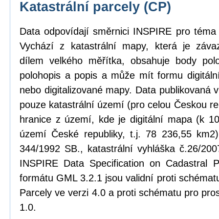
Katastrální parcely (CP)
Data odpovídají směrnici INSPIRE pro téma k
Vychází z katastrální mapy, která je zá
dílem velkého měřítka, obsahuje body pol
polohopis a popis a může mít formu digitál
nebo digitalizované mapy. Data publikovaná 
pouze katastrální území (pro celou Českou rep
hranice z území, kde je digitální mapa (k 1
území České republiky, t.j. 78 236,55 km2)
344/1992 SB., katastrální vyhláška č.26/20
INSPIRE Data Specification on Cadastral P
formátu GML 3.2.1 jsou validní proti schém
Parcely ve verzi 4.0 a proti schématu pro pro
1.0.