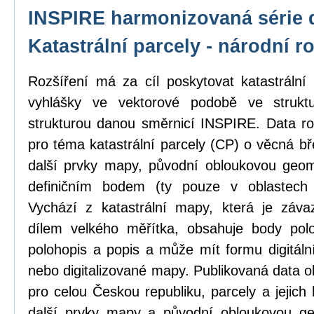
INSPIRE harmonizovaná série 
Katastrální parcely - národní r
Rozšíření má za cíl poskytovat katastrál
vyhlášky ve vektorové podobě ve strukt
strukturou danou směrnicí INSPIRE. Data ro
pro téma katastrální parcely (CP) o věcná b
další prvky mapy, původní obloukovou geome
definičním bodem (ty pouze v oblastech
Vychází z katastrální mapy, která je zá
dílem velkého měřítka, obsahuje body pol
polohopis a popis a může mít formu digitál
nebo digitalizované mapy. Publikovaná data o
pro celou Českou republiku, parcely a jejich
další prvky mapy a původní obloukovou ge