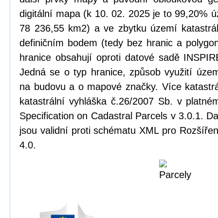
digitální mapa (k 10. 02. 2025 je to 99,20% ú
78 236,55 km2) a ve zbytku území katastrál
definičním bodem (tedy bez hranic a polygonu
hranice obsahují oproti datové sadě INSPIRE
Jedná se o typ hranice, způsob využití úze
na budovu a o mapové značky. Více katastrá
katastrální vyhláška č.26/2007 Sb. v platn
Specification on Cadastral Parcels v 3.0.1. 
jsou validní proti schématu XML pro Rozšířen
4.0.