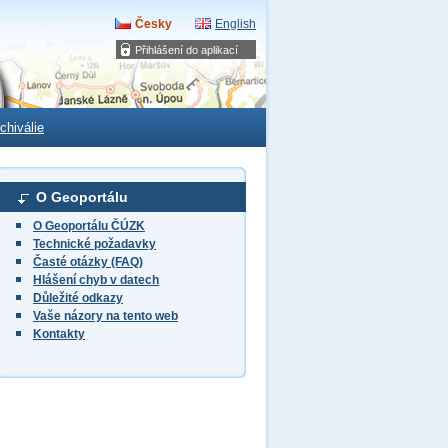
Česky
English
Přihlášení do aplikací
chiválie
O Geoportálu
O Geoportálu ČÚZK
Technické požadavky
Časté otázky (FAQ)
Hlášení chyb v datech
Důležité odkazy
Vaše názory na tento web
Kontakty