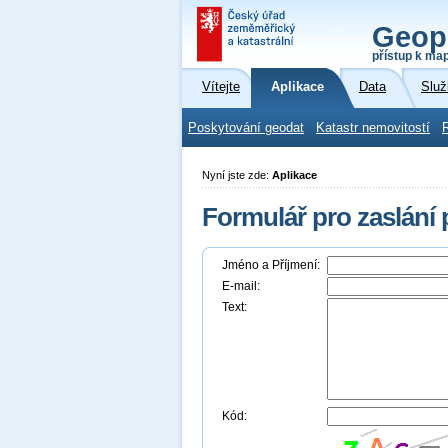
Geop
přístup k ma
Vítejte
Aplikace
Data
Služ
Poskytování geodat
Katastr nemovitostí
Nyní jste zde:
Aplikace
Formulář pro zaslání
Jméno a Příjmení:
E-mail:
Text:
Kód: