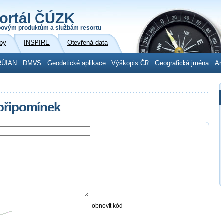
ortál ČÚZK
povým produktům a službám resortu
by
INSPIRE
Otevřená data
RÚIAN
DMVS
Geodetické aplikace
Výškopis ČR
Geografická jména
Ar
 připomínek
obnovit kód