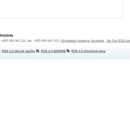
yhrazena
.: +420 284 041 111, fax: +420 284 041 416,
Uživatelská podpora
,
facebook
,
Jak číst RSS ka
RSS 2.0 Síťové služby
RSS 2.0 INSPIRE
RSS 2.0 Otevřená data