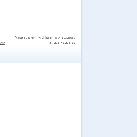
Mapa stránek
Prohlášení o přístupnosti
nály
IP: 216.73.216.38