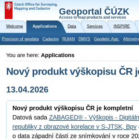
Geoportal ČÚZK
Access to map products and services
Welcome
Applications
Data
Services
INSPIRE
Provision of geodata
Cadastre
RUIAN
DMVS
Geodetic App.
Altimetr
You are here:
Applications
Nový produkt výškopisu ČR j
13.04.2026
Nový produkt výškopisu ČR je kompletní
Datová sada
ZABAGED® - Výškopis - Digitál
republiky z obrazové korelace v S-JTSK, Bpv
o data západní části ze snímkování v roce 202