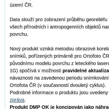
území ČR.
Data slouží pro zobrazení průběhu georeliéfu
všech přírodních i antropogenních objektů nac
povrchu.
Nový produkt vzniká metodou obrazové korel
snímků, pořízených primárně pro Ortofoto ČR.
původnímu modelu povrchu z leteckého lase
1G) spočívá v možnosti
pravidelné aktualiz
návaznosti na zavedenou periodu snímkování
Ortofota ČR (v současnosti dvouletý cyklus).
Podrobné informace o produktu jsou uveden
zpráva
.
Produkt DMP OK je koncipován jako náhra