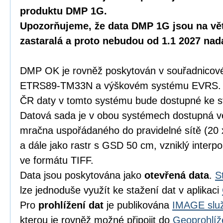
produktu DMP 1G.
Upozorňujeme, že data DMP 1G jsou na vět
zastaralá a proto nebudou od 1.1 2027 na
DMP OK je rovněž poskytován v souřadnicov
ETRS89-TM33N a výškovém systému EVRS. K
ČR daty v tomto systému bude dostupné ke s
Datová sada je v obou systémech dostupná 
mračna uspořádaného do pravidelné sítě (20
a dále jako rastr s GSD 50 cm, vzniklý inter
ve formátu TIFF.
Data jsou poskytována jako
otevřená data
.
S
lze jednoduše využít ke stažení dat v aplikaci
Pro
prohlížení dat
je publikována
IMAGE služ
kterou je rovněž možné připojit do
Geoprohlíž