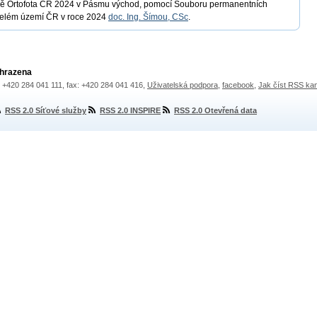
adě Ortofota ČR 2024 v Pásmu východ, pomocí Souboru permanentních
 celém území ČR v roce 2024
doc. Ing. Šímou, CSc
.
yhrazena
.: +420 284 041 111, fax: +420 284 041 416,
Uživatelská podpora
,
facebook
,
Jak číst RSS ka
RSS 2.0 Síťové služby
RSS 2.0 INSPIRE
RSS 2.0 Otevřená data