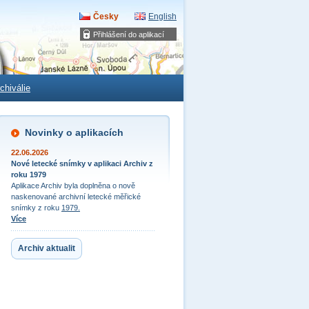
Česky
English
Přihlášení do aplikací
chiválie
Novinky o aplikacích
22.06.2026
Nové letecké snímky v aplikaci Archiv z
roku 1979
Aplikace Archiv byla doplněna o nově
naskenované archivní letecké měřické
snímky z roku
1979.
Více
Archiv aktualit