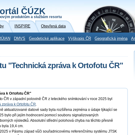
ortál ČÚZK
povým produktům a službám resortu
by
INSPIRE
Otevřená data
RÚIAN
DMVS
Geodetické aplikace
Výškopis ČR
Geografická jména
Ar
u "Technická zpráva k Ortofotu ČR"
áva k Ortofotu ČR"
foto ČR v západní polovině ČR z leteckého snímkování v roce 2025 byl
 zpráva k Ortofotu ČR
.
 aktualizované datové sady byla rozšířena zejména o údaje týkající se
25 bylo při jejím hodnocení pomocí souboru signalizovaných
borných výsledků. Absolutní střední polohová chyba na těchto přesně
u byla 19,4 cm.
R 2025 v Pásmu západ vůči souřadnicovému referenčnímu systému JTSK