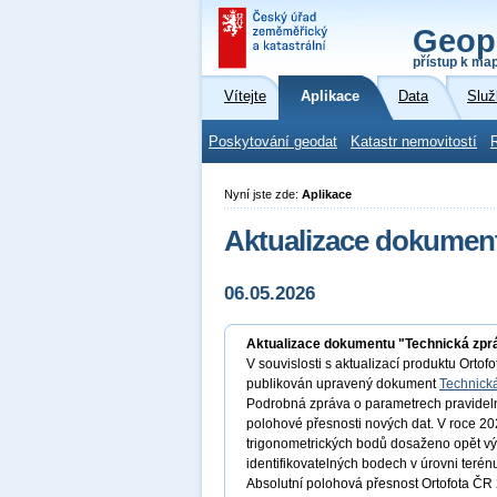
Geop
přístup k ma
Vítejte
Aplikace
Data
Služ
Poskytování geodat
Katastr nemovitostí
Nyní jste zde:
Aplikace
Aktualizace dokument
06.05.2026
Aktualizace dokumentu "Technická zpr
V souvislosti s aktualizací produktu Orto
publikován upravený dokument
Technická
Podrobná zpráva o parametrech pravidelně
polohové přesnosti nových dat. V roce 20
trigonometrických bodů dosaženo opět vý
identifikovatelných bodech v úrovni terén
Absolutní polohová přesnost Ortofota Č