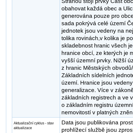
Stranou stojí prvky Část ob
obahovat každá obec a Ulic
generována pouze pro obce s
sada pokrývá celé území Če
jednotek jsou vedeny na nej
tolika rovinách,v kolika je p
skladebnost hranic všech j
hranice obcí, ze kterých je
vyšší územní prvky. Nižší ú
z hranic Městských obvodů/
Základních sídelních jednote
území. Hranice jsou vedeny
generalizace. Více v zákoně
základních registrech a ve 
o základním registru územní 
nemovitostí v platných zněn
Data jsou publikována pros
Aktualizační cyklus - stav
aktualizace
prohlížecí službě jsou zpr