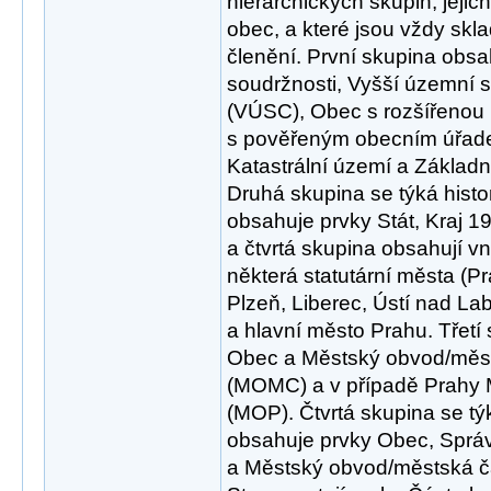
hierarchických skupin, jeji
obec, a které jsou vždy skl
členění. První skupina obsa
soudržnosti, Vyšší územní
(VÚSC), Obec s rozšířenou
s pověřeným obecním úřad
Katastrální území a Základní
Druhá skupina se týká histo
obsahuje prvky Stát, Kraj 1
a čtvrtá skupina obsahují vni
některá statutární města (P
Plzeň, Liberec, Ústí nad L
a hlavní město Prahu. Třetí
Obec a Městský obvod/měs
(MOMC) a v případě Prahy 
(MOP). Čtvrtá skupina se t
obsahuje prvky Obec, Sprá
a Městský obvod/městská 