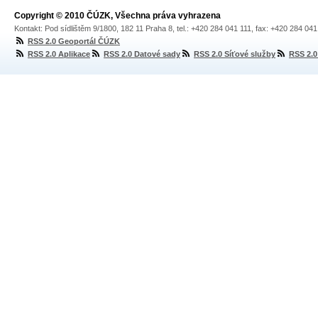
Copyright © 2010 ČÚZK, Všechna práva vyhrazena
Kontakt: Pod sídlištěm 9/1800, 182 11 Praha 8, tel.: +420 284 041 111, fax: +420 284 04
RSS 2.0 Geoportál ČÚZK
RSS 2.0 Aplikace
RSS 2.0 Datové sady
RSS 2.0 Síťové služby
RSS 2.0