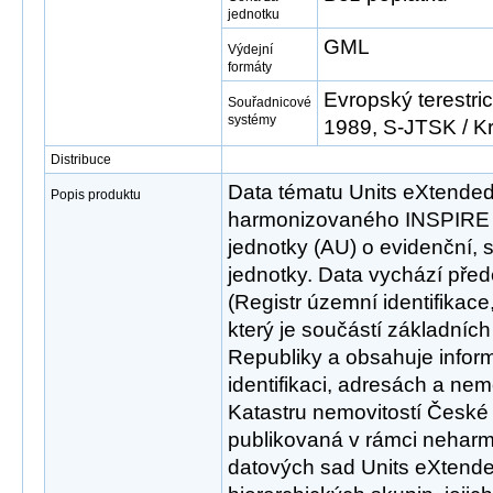
jednotku
GML
Výdejní
formáty
Evropský terestri
Souřadnicové
systémy
1989, S-JTSK / K
Distribuce
Data tématu Units eXtended 
Popis produktu
harmonizovaného INSPIRE 
jednotky (AU) o evidenční, st
jednotky. Data vychází pře
(Registr územní identifikace
který je součástí základních
Republiky a obsahuje info
identifikaci, adresách a nem
Katastru nemovitostí České 
publikovaná v rámci neharm
datových sad Units eXtende