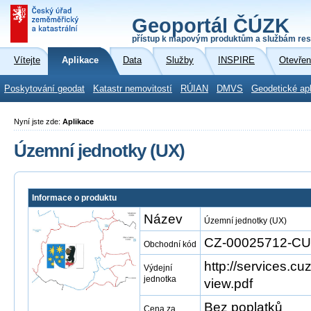
Geoportál ČÚZK
přístup k mapovým produktům a službám res
Vítejte
Aplikace
Data
Služby
INSPIRE
Otevřen
Poskytování geodat
Katastr nemovitostí
RÚIAN
DMVS
Geodetické ap
Nyní jste zde:
Aplikace
Územní jednotky (UX)
Informace o produktu
Název
Územní jednotky (UX)
CZ-00025712-C
Obchodní kód
http://services.cu
Výdejní
jednotka
view.pdf
Bez poplatků
Cena za