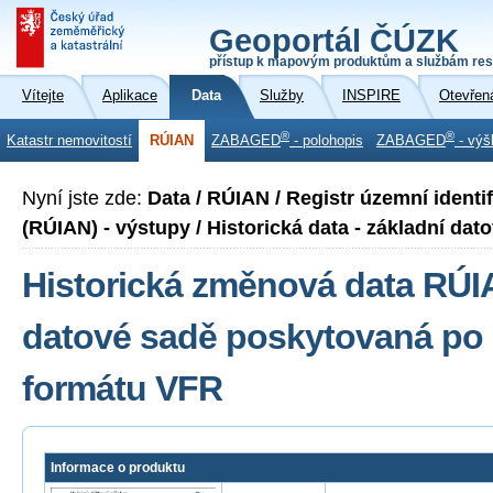
Geoportál ČÚZK
přístup k mapovým produktům a službám res
Vítejte
Aplikace
Data
Služby
INSPIRE
Otevřen
®
®
Katastr nemovitostí
RÚIAN
ZABAGED
- polohopis
ZABAGED
- výš
Nyní jste zde:
Data / RÚIAN / Registr územní identi
(RÚIAN) - výstupy / Historická data - základní dato
Historická změnová data RÚI
datové sadě poskytovaná po 
formátu VFR
Informace o produktu