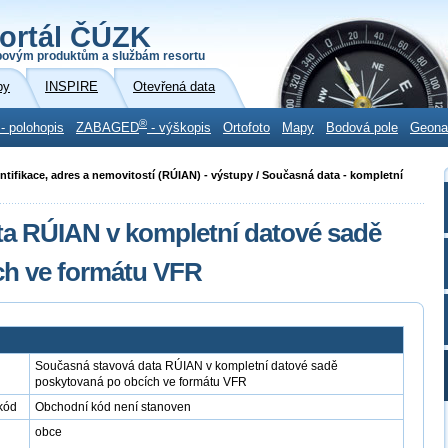
ortál ČÚZK
povým produktům a službám resortu
by
INSPIRE
Otevřená data
®
- polohopis
ZABAGED
- výškopis
Ortofoto
Mapy
Bodová pole
Geon
ntifikace, adres a nemovitostí (RÚIAN) - výstupy / Současná data - kompletní
a RÚIAN v kompletní datové sadě
ch ve formátu VFR
Současná stavová data RÚIAN v kompletní datové sadě
poskytovaná po obcích ve formátu VFR
kód
Obchodní kód není stanoven
obce