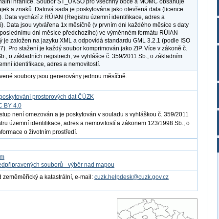
ginální hranice. Soubor ST_UKSO pro všechny obce a MOMC obsahuje
ajek a znaků. Datová sada je poskytována jako otevřená data (licence
. Data vychází z RÚIAN (Registru územní identifikace, adres a
í). Data jsou vytvářena 1x měsíčně (v prvním dni každého měsíce s daty
k poslednímu dni měsíce předchozího) ve výměnném formátu RÚIAN
rý je založen na jazyku XML a odpovídá standardu GML 3.2.1 (podle ISO
). Pro stažení je každý soubor komprimován jako ZIP. Více v zákoně č.
b., o základních registrech, ve vyhlášce č. 359/2011 Sb., o základním
emní identifikace, adres a nemovitostí.
avené soubory jsou generovány jednou měsíčně.
poskytování prostorových dat ČÚZK
C BY 4.0
ístup není omezován a je poskytován v souladu s vyhláškou č. 359/2011
istru územní identifikace, adres a nemovitostí a zákonem 123/1998 Sb., o
nformace o životním prostředí.
om
edpřipravených souborů - výběr nad mapou
 zeměměřický a katastrální, e-mail:
cuzk.helpdesk@cuzk.gov.cz