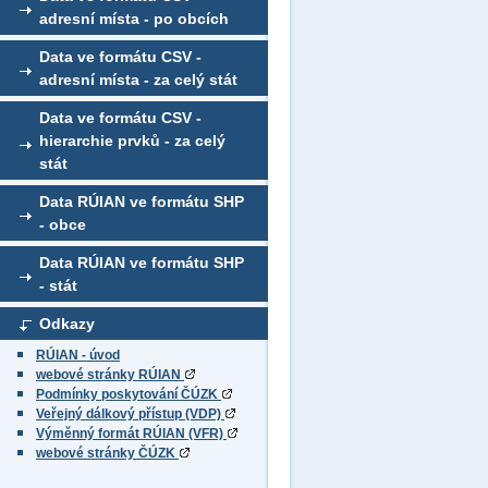
adresní místa - po obcích
Data ve formátu CSV -
adresní místa - za celý stát
Data ve formátu CSV -
hierarchie prvků - za celý
stát
Data RÚIAN ve formátu SHP
- obce
Data RÚIAN ve formátu SHP
- stát
Odkazy
RÚIAN - úvod
webové stránky RÚIAN
Podmínky poskytování ČÚZK
Veřejný dálkový přístup (VDP)
Výměnný formát RÚIAN (VFR)
webové stránky ČÚZK