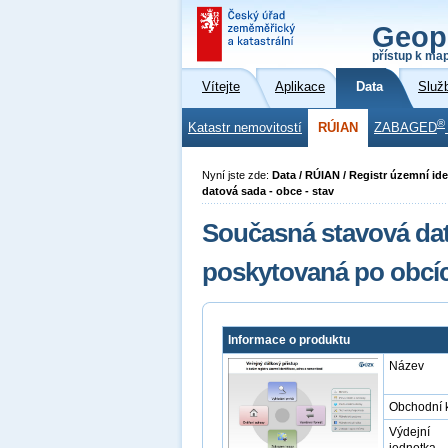
Geop
přístup k ma
Vítejte
Aplikace
Data
Služ
®
Katastr nemovitostí
RÚIAN
ZABAGED
Nyní jste zde:
Data / RÚIAN / Registr územní ide
datová sada - obce - stav
Současná stavová dat
poskytovaná po obcí
Informace o produktu
Název
Obchodní 
Výdejní