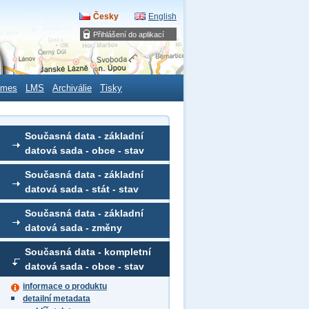
Česky
English
Přihlášení do aplikací
ames
LMS
Archiválie
Tisky
Současná data - základní
datová sada - obce - stav
Současná data - základní
datová sada - stát - stav
Současná data - základní
datová sada - změny
Současná data - kompletní
datová sada - obce - stav
informace o produktu
detailní metadata