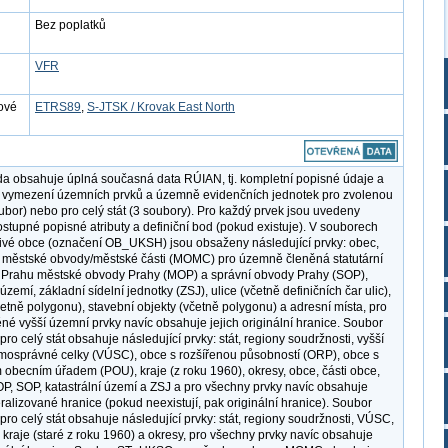
Bez poplatků
VFR
ové
ETRS89
,
S-JTSK / Krovak East North
a obsahuje úplná současná data RÚIAN, tj. kompletní popisné údaje a
 vymezení územních prvků a územně evidenčních jednotek pro zvolenou
ubor) nebo pro celý stát (3 soubory). Pro každý prvek jsou uvedeny
stupné popisné atributy a definiční bod (pokud existuje). V souborech
livé obce (označení OB_UKSH) jsou obsaženy následující prvky: obec,
, městské obvody/městské části (MOMC) pro územně členěná statutární
 Prahu městské obvody Prahy (MOP) a správní obvody Prahy (SOP),
 území, základní sídelní jednotky (ZSJ), ulice (včetně definičních čar ulic),
četně polygonu), stavební objekty (včetně polygonu) a adresní místa, pro
né vyšší územní prvky navíc obsahuje jejich originální hranice. Soubor
o celý stát obsahuje následující prvky: stát, regiony soudržnosti, vyšší
osprávné celky (VÚSC), obce s rozšířenou působností (ORP), obce s
obecním úřadem (POU), kraje (z roku 1960), okresy, obce, části obce,
 SOP, katastrální území a ZSJ a pro všechny prvky navíc obsahuje
eralizované hranice (pokud neexistují, pak originální hranice). Soubor
o celý stát obsahuje následující prvky: stát, regiony soudržnosti, VÚSC,
kraje (staré z roku 1960) a okresy, pro všechny prvky navíc obsahuje