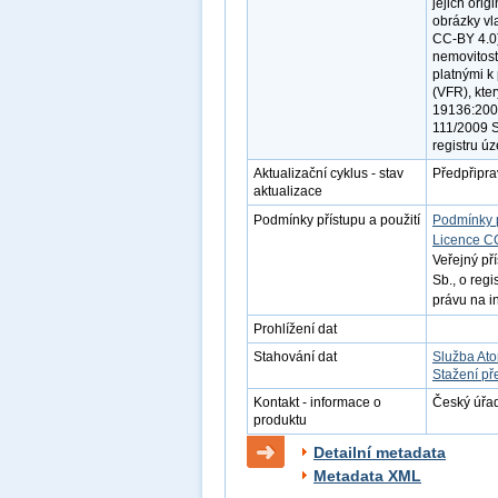
jejich ori
obrázky vl
CC-BY 4.0)
nemovitost
platnými 
(VFR), kte
19136:2007
111/2009 S
registru úz
Aktualizační cyklus - stav
Předpřipr
aktualizace
Podmínky přístupu a použití
Podmínky 
Licence C
Veřejný př
Sb., o reg
právu na i
Prohlížení dat
Stahování dat
Služba At
Stažení př
Kontakt - informace o
Český úřad
produktu
Detailní metadata
Metadata XML