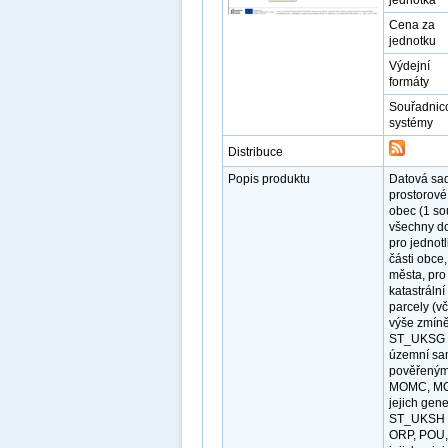
jednotka
Cena za
jednotku
Výdejní
formáty
Souřadnic
systémy
Distribuce
Popis produktu
Datová sad
prostorové
obec (1 so
všechny do
pro jednot
části obce
města, pro
katastrální
parcely (v
výše zmíně
ST_UKSG pr
územní sam
pověřeným 
MOMC, MOP,
jejich gen
ST_UKSH pr
ORP, POU, 