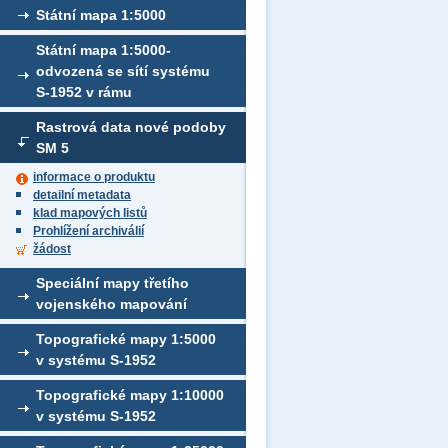
Státní mapa 1:5000
Státní mapa 1:5000-
odvozená se sítí systému
S-1952 v rámu
Rastrová data nové podoby
SM 5
informace o produktu
detailní metadata
klad mapových listů
Prohlížení archiválií
žádost
Speciální mapy třetího
vojenského mapování
Topografické mapy 1:5000
v systému S-1952
Topografické mapy 1:10000
v systému S-1952