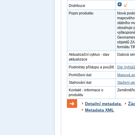
Distribuce
Popis produktu
Nová podob
mapového d
státního m
obsahuje p
výškopisné
Geonames a
objektů Z
formátu TI
Aktualizační cyklus - stav
Datová séri
aktualizace
Podmínky přístupu a použití
Dle Vyhláš
Prohlížení dat
Mapová ap
Stahování dat
Stažení u
Kontakt - informace o
Zeměměřick
produktu
Detailní metadata
Žá
Metadata XML