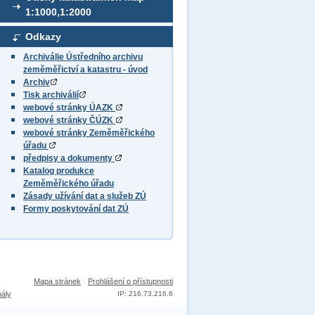
1:1000,1:2000
Odkazy
Archiválie Ústředního archivu
zeměměřictví a katastru - úvod
Archiv
Tisk archiválií
webové stránky ÚAZK
webové stránky ČÚZK
webové stránky Zeměměřického
úřadu
předpisy a dokumenty
Katalog produkce
Zeměměřického úřadu
Zásady užívání dat a služeb ZÚ
Formy poskytování dat ZÚ
Mapa stránek
Prohlášení o přístupnosti
nály
IP: 216.73.216.6