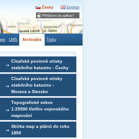
Česky
English
Přihlášení do aplikací
mes
LMS
Archiválie
Tisky
Císařské povinné otisky
stabilního katastru - Čechy
Císařské povinné otisky
stabilního katastru -
Morava a Slezsko
Topografické sekce
1:25000 třetího vojenského
mapování
Sbírka map a plánů do roku
1850