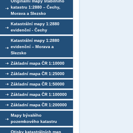
Originální mapy stabilního
katastru 1:2880 – Čechy,
Morava a Slezsko
Katastrální mapy 1:2880
evidenční - Čechy
Katastrální mapy 1:2880
evidenční – Morava a
Slezsko
Základní mapa ČR 1:10000
Základní mapa ČR 1:25000
Základní mapa ČR 1:50000
Základní mapa ČR 1:100000
Základní mapa ČR 1:200000
Mapy bývalého
pozemkového katastru
Otisky katastrálních map