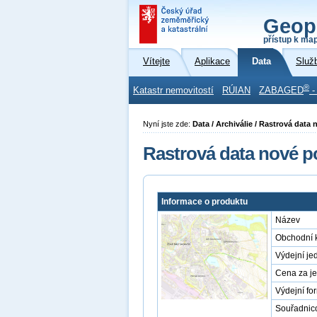
Geop
přístup k ma
Vítejte
Aplikace
Data
Služ
®
Katastr nemovitostí
RÚIAN
ZABAGED
-
Nyní jste zde:
Data / Archiválie / Rastrová dat
Rastrová data nové p
Informace o produktu
Název
Obchodní 
Výdejní je
Cena za j
Výdejní fo
Souřadnic