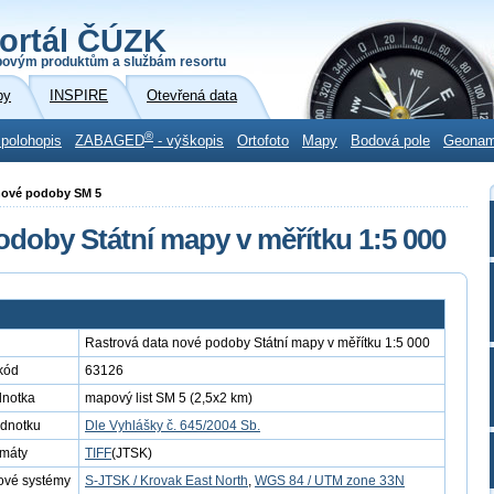
ortál ČÚZK
povým produktům a službám resortu
by
INSPIRE
Otevřená data
®
 polohopis
ZABAGED
- výškopis
Ortofoto
Mapy
Bodová pole
Geona
a nové podoby SM 5
odoby Státní mapy v měřítku 1:5 000
Rastrová data nové podoby Státní mapy v měřítku 1:5 000
kód
63126
dnotka
mapový list SM 5 (2,5x2 km)
ednotku
Dle Vyhlášky č. 645/2004 Sb.
rmáty
TIFF
(JTSK)
ové systémy
S-JTSK / Krovak East North
,
WGS 84 / UTM zone 33N