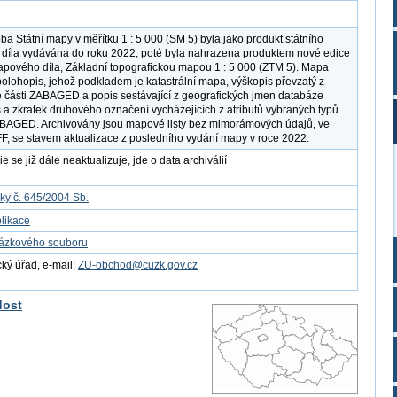
a Státní mapy v měřítku 1 : 5 000 (SM 5) byla jako produkt státního
íla vydávána do roku 2022, poté byla nahrazena produktem nové edice
apového díla, Základní topografickou mapou 1 : 5 000 (ZTM 5). Mapa
olohopis, jehož podkladem je katastrální mapa, výškopis převzatý z
 části ZABAGED a popis sestávající z geografických jmen databáze
 zkratek druhového označení vycházejících z atributů vybraných typů
ABAGED. Archivovány jsou mapové listy bez mimorámových údajů, ve
FF, se stavem aktualizace z posledního vydání mapy v roce 2022.
e se již dále neaktualizuje, jde o data archiválií
ky č. 645/2004 Sb.
likace
kázkového souboru
ý úřad, e-mail:
ZU-obchod@cuzk.gov.cz
dost