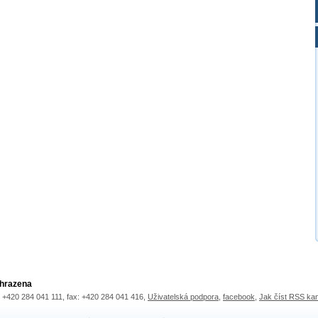
yhrazena
.: +420 284 041 111, fax: +420 284 041 416,
Uživatelská podpora
,
facebook
,
Jak číst RSS ka