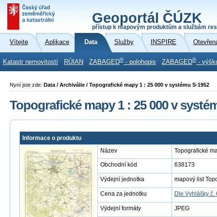
Geoportál ČÚZK
přístup k mapovým produktům a službám res
Vítejte
Aplikace
Data
Služby
INSPIRE
Otevřen
®
®
Katastr nemovitostí
RÚIAN
ZABAGED
- polohopis
ZABAGED
- výšk
Nyní jste zde:
Data / Archiválie / Topografické mapy 1 : 25 000 v systému S-1952
Topografické mapy 1 : 25 000 v systé
Informace o produktu
Název
Topografické ma
Obchodní kód
638173
Výdejní jednotka
mapový list Top
Cena za jednotku
Dle Vyhlášky č.
Výdejní formáty
JPEG