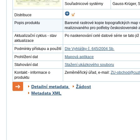
Souřadnicové systémy
Gauss-Krüger, 
Distribuce
Popis produktu
Barevné rastrové kopie topografických map 
realizovaného pro potřeby československé 
Aktualizační cyklus - stav
Po naskenování celé datové série se tato již 
aktualizace
Podmínky přístupu a použití
Dle Vyhlášky č. 645/2004 Sb.
Prohlížení dat
Mapová aplikace
Stahování dat
Stažení ukázkového souboru
Kontakt - informace o
Zeměměřický úřad, e-mail:
ZU-obchod@cuzk
produktu
Detailní metadata
Žádost
Metadata XML