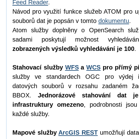
Feed Reader
.
Návod pro využití funkce služeb ATOM pro u
souborů dat je popsán v tomto
dokumentu
.
Atom služby doplněny o OpenSearch služ
sadami poskytují možnost vyhledáv
zobrazených výsledků vyhledávání je 100
.
Stahovací služby
WFS
a
WCS
pro přímý př
služby ve standardech OGC pro výdej in
datových souborů v rozsahu zadaném ža
BBOX.
Jednorázové stahování dat j
infrastruktury omezeno
, podrobnosti jso
každé služby.
Mapové služby
ArcGIS REST
umožňují data