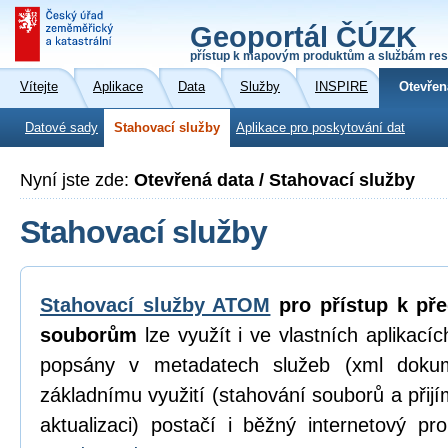
Geoportál ČÚZK
přístup k mapovým produktům a službám res
Vítejte
Aplikace
Data
Služby
INSPIRE
Otevřen
Datové sady
Stahovací služby
Aplikace pro poskytování dat
Nyní jste zde:
Otevřená data / Stahovací služby
Stahovací služby
Stahovací služby ATOM
pro přístup k př
souborům
lze využít i ve vlastních aplikací
popsány v metadatech služeb (xml dokum
základnímu využití (stahování souborů a přijí
aktualizaci) postačí i běžný internetový p