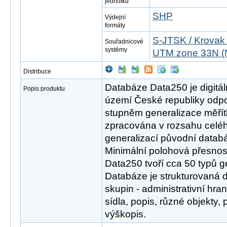
jednotku
SHP
Výdejní
formáty
S-JTSK / Krovak
Souřadnicové
systémy
UTM zone 33N (
Distribuce
Databáze Data250 je digitál
Popis produktu
území České republiky odpov
stupněm generalizace měřít
zpracována v rozsahu celéh
generalizací původní datab
Minimální polohová přesnos
Data250 tvoří cca 50 typů g
Databáze je strukturovaná 
skupin - administrativní hra
sídla, popis, různé objekty,
výškopis.