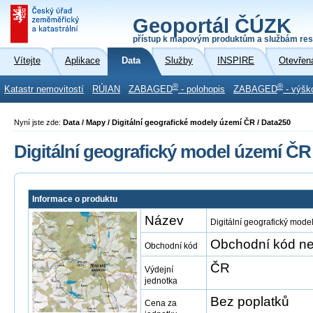
Geoportál ČÚZK
přístup k mapovým produktům a službám res
Vítejte
Aplikace
Data
Služby
INSPIRE
Otevřen
®
®
Katastr nemovitostí
RÚIAN
ZABAGED
- polohopis
ZABAGED
- výšk
Nyní jste zde:
Data / Mapy / Digitální geografické modely území ČR / Data250
Digitální geografický model území ČR
Informace o produktu
Název
Digitální geografický mod
Obchodní kód ne
Obchodní kód
ČR
Výdejní
jednotka
Bez poplatků
Cena za