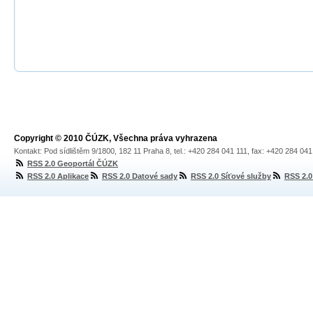
Copyright © 2010 ČÚZK, Všechna práva vyhrazena
Kontakt: Pod sídlištěm 9/1800, 182 11 Praha 8, tel.: +420 284 041 111, fax: +420 284 04
RSS 2.0 Geoportál ČÚZK
RSS 2.0 Aplikace
RSS 2.0 Datové sady
RSS 2.0 Síťové služby
RSS 2.0