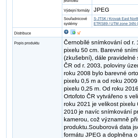
jednotku
JPEG
Výdejní formáty
Souřadnicové
S-JTSK / Krovak East Nort
systémy
ETRS89 / UTM zone 34N (
Distribuce
Černobílé snímkování od r. 
Popis produktu
pixelu 50 cm. Barevné sním
(zkušební), dále pravidelné
ČR od r. 2003, poloviny úze
roku 2008 bylo barevné ortof
pixelu 0,5 m a od roku 2009
pixelu 0,25 m. Od roku 201
Ortofoto ČR vytvářeno s veli
roku 2021 je velikost pixel
2010 je navíc snímkování pr
kamerou, což významně přis
produktu.Souborová data j
formátu JPEG a doplněna o