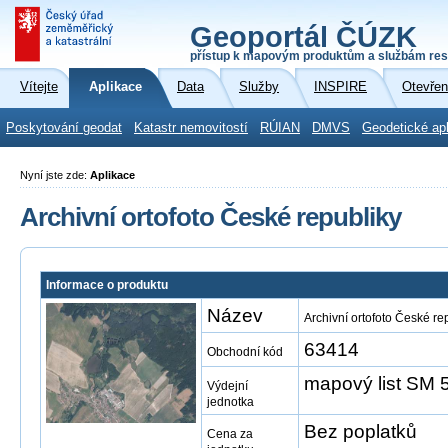
Geoportál ČÚZK
přístup k mapovým produktům a službám res
Vítejte
Aplikace
Data
Služby
INSPIRE
Otevřen
Poskytování geodat
Katastr nemovitostí
RÚIAN
DMVS
Geodetické ap
Nyní jste zde:
Aplikace
Archivní ortofoto České republiky
Informace o produktu
Název
Archivní ortofoto České re
63414
Obchodní kód
mapový list SM 5
Výdejní
jednotka
Bez poplatků
Cena za