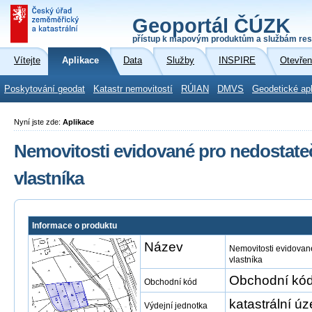
Geoportál ČÚZK
přístup k mapovým produktům a službám res
Vítejte
Aplikace
Data
Služby
INSPIRE
Otevřen
Poskytování geodat
Katastr nemovitostí
RÚIAN
DMVS
Geodetické ap
Nyní jste zde:
Aplikace
Nemovitosti evidované pro nedostate
vlastníka
Informace o produktu
Název
Nemovitosti evidovan
vlastníka
Obchodní kód
Obchodní kód
katastrální ú
Výdejní jednotka