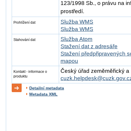
123/1998 Sb., o právu na in
prostředí.
Služba WMS
Prohlížení dat
Služba WMS
Služba Atom
Stahování dat
Stažení dat z adresáře
Stažení předpřipravených s
mapou
Český úřad zeměměřický a ka
Kontakt - informace o
produktu
cuzk.helpdesk@cuzk.gov.c
Detailní metadata
Metadata XML