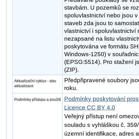
stavbám. U pozemků se rozl
spoluvlastnictví nebo jsou v
staveb zda jsou to samosta
vlastnictví i spoluvlastnictv
nezapsané na listu vlastnict
poskytována ve formátu SH
Windows-1250) v souřadni
(EPSG:5514). Pro stažení 
(ZIP).
Předpřipravené soubory jso
Aktualizační cyklus - stav
aktualizace
roku.
Podmínky poskytování pros
Podmínky přístupu a použití
Licence CC BY 4.0
Veřejný přístup není omezo
souladu s vyhláškou č. 359/
územní identifikace, adres 