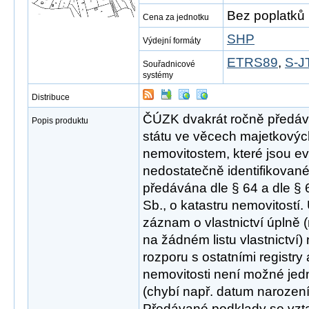
Bez poplatků
Cena za jednotku
SHP
Výdejní formáty
ETRS89
,
S-J
Souřadnicové
systémy
Distribuce
ČÚZK dvakrát ročně předáv
Popis produktu
státu ve věcech majetkový
nemovitostem, které jsou e
nedostatečně identifikované 
předávána dle § 64 a dle §
Sb., o katastru nemovitostí.
záznam o vlastnictví úplně
na žádném listu vlastnictví
rozporu s ostatními registry 
nemovitosti není možné jed
(chybí např. datum narozen
Předávané podklady se vzt