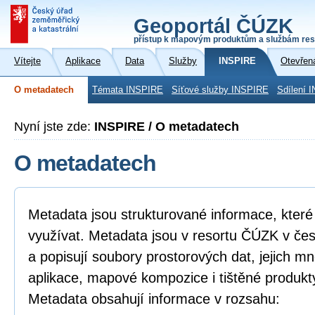
Geoportál ČÚZK
přístup k mapovým produktům a službám res
Vítejte
Aplikace
Data
Služby
INSPIRE
Otevřen
O metadatech
Témata INSPIRE
Síťové služby INSPIRE
Sdílení 
Nyní jste zde:
INSPIRE / O metadatech
O metadatech
Metadata jsou strukturované informace, které l
využívat. Metadata jsou v resortu ČÚZK v če
a popisují soubory prostorových dat, jejich mn
aplikace, mapové kompozice i tištěné produkt
Metadata obsahují informace v rozsahu: