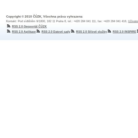
Copyright © 2010 ČÚZK, Všechna práva vyhrazena
Kontakt: Pod sídlištěm 9/1800, 182 11 Praha 8, tel.: +420 284 041 111, fax: +420 284 041 416,
Uživate
RSS 2.0 Geoportál ČÚZK
RSS 2.0 Aplikace
RSS 2.0 Datové sady
RSS 2.0 Síťové služby
RSS 2.0 INSPIRE