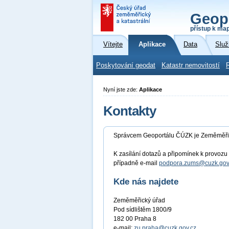
Geop
přístup k ma
Vítejte
Aplikace
Data
Služ
Poskytování geodat
Katastr nemovitostí
Nyní jste zde:
Aplikace
Kontakty
Správcem Geoportálu ČÚZK je Zeměměři
K zasílání dotazů a připomínek k provoz
případně e-mail
podpora.zums@cuzk.gov
Kde nás najdete
Zeměměřický úřad
Pod sídlištěm 1800/9
182 00 Praha 8
e-mail:
zu.praha@cuzk.gov.cz