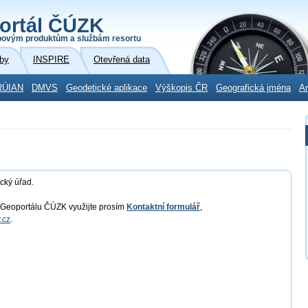
ortál ČÚZK
povým produktům a službám resortu
by
INSPIRE
Otevřená data
RÚIAN
DMVS
Geodetické aplikace
Výškopis ČR
Geografická jména
Ar
cký úřad.
u Geoportálu ČÚZK využijte prosím
Kontaktní formulář
,
.cz
.