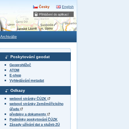
Česky
English
Přihlášení do aplikací
Archiválie
Poskytování geodat
Geoprohlížeč
ATOM
E-shop
Vyhledávání metadat
Odkazy
webové stránky ČÚZK
webové stránky Zeměměřického
úřadu
předpisy a dokumenty
Podmínky poskytování ČÚZK
Zásady užívání dat a služeb ZÚ