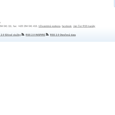
a
 284 041 111, fax: +420 284 041 416,
Uživatelská podpora
,
facebook
,
Jak číst RSS kanály
 2.0 Síťové služby
RSS 2.0 INSPIRE
RSS 2.0 Otevřená data