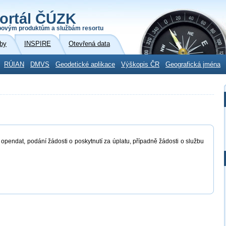
ortál ČÚZK
povým produktům a službám resortu
by
INSPIRE
Otevřená data
RÚIAN
DMVS
Geodetické aplikace
Výškopis ČR
Geografická jména
 opendat, podání žádosti o poskytnutí za úplatu, případně žádosti o službu