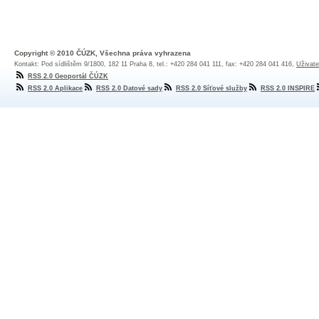
Copyright © 2010 ČÚZK, Všechna práva vyhrazena
Kontakt: Pod sídlištěm 9/1800, 182 11 Praha 8, tel.: +420 284 041 111, fax: +420 284 041 416,
Uživate
RSS 2.0 Geoportál ČÚZK
RSS 2.0 Aplikace
RSS 2.0 Datové sady
RSS 2.0 Síťové služby
RSS 2.0 INSPIRE