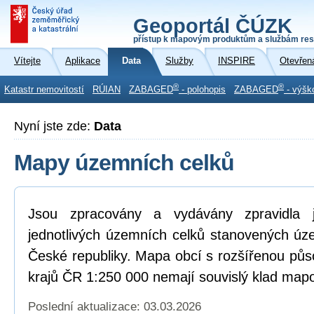
Geoportál ČÚZK
přístup k mapovým produktům a službám res
Vítejte
Aplikace
Data
Služby
INSPIRE
Otevřen
®
®
Katastr nemovitostí
RÚIAN
ZABAGED
- polohopis
ZABAGED
- výšk
Nyní jste zde:
Data
Mapy územních celků
Jsou zpracovány a vydávány zpravidla
jednotlivých územních celků stanovených ú
České republiky. Mapa obcí s rozšířenou pů
krajů ČR 1:250 000 nemají souvislý klad mapo
Poslední aktualizace: 03.03.2026