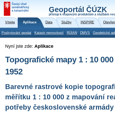
Geoportál ČÚZK
přístup k mapovým produktům a službám res
Vítejte
Aplikace
Data
Služby
INSPIRE
Otevřen
Poskytování geodat
Katastr nemovitostí
RÚIAN
DMVS
Geodetické ap
Nyní jste zde:
Aplikace
Topografické mapy 1 : 10 000
1952
Barevné rastrové kopie topogra
měřítku 1 : 10 000 z mapování r
potřeby československé armády 