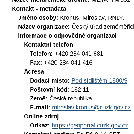
Kontakt - metadata
Jméno osoby:
Kronus, Miroslav, RNDr.
Název organizace:
Český úřad zeměměřick
Informace o odpovědné organizaci
Kontaktní telefon
Telefon:
+420 284 041 681
Fax:
+420 284 041 416
Adresa
Dodací místo:
Pod sídlištěm 1800/9
Poštovní kód:
182 11
Země:
Česká republika
E-mail:
miroslav.kronus@cuzk.gov.cz
Online zdroj
Odkaz:
https://geoportal.cuzk.gov.cz