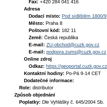
Fax:
+420 284 041 416
Adresa
Dodací místo:
Pod sídlištěm 1800/9
Město:
Praha 8
Poštovní kód:
182 11
Země:
Česká republika
E-mail:
ZU-obchod@cuzk.gov.cz
E-mail:
podpora.zums@cuzk.gov.cz
Online zdroj
Odkaz:
https://geoportal.cuzk.gov.cz
Kontaktní hodiny:
Po-Pá 9-14 CET
Dodatečné informace:
Role:
distributor
Způsob objednání
Poplatky:
Dle Vyhlášky č. 645/2004 Sb.