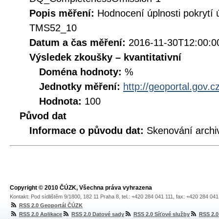
Popis měření:
Hodnocení úplnosti pokrytí
TMS52_10
Datum a čas měření:
2016-11-30T12:00:0
Výsledek zkoušky – kvantitativní
Doména hodnoty:
%
Jednotky měření:
http://geoportal.gov.c
Hodnota:
100
Původ dat
Informace o původu dat:
Skenování archi
Copyright © 2010 ČÚZK, Všechna práva vyhrazena
Kontakt: Pod sídlištěm 9/1800, 182 11 Praha 8, tel.: +420 284 041 111, fax: +420 284 04
RSS 2.0 Geoportál ČÚZK
RSS 2.0 Aplikace
RSS 2.0 Datové sady
RSS 2.0 Síťové služby
RSS 2.0