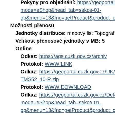
Pokyny pro objednání:
https://geoporta
mode=eShop&head_tab=sekce-01-
gp&menu=13&fnc=getProduct&product_
Možnosti přenosu
Jednotky distribuce:
mapový list Topograf
Velikost přenosové jednotky v MB:
5
Online
Odkaz:
https://ags.cuzk.gov.cz/archiv
Protokol:
WWW:LINK
Odkaz:
https://geoportal.cuzk.gov.cz
TMS52_10-R.zip
Protokol:
WWW:DOWNLOAD
Odkaz:
https://geoportal.cuzk.gov.cz/Def
mode=eShop&head_tab=sekce-01-
gp&menu=13&fnc=getProduct&product_