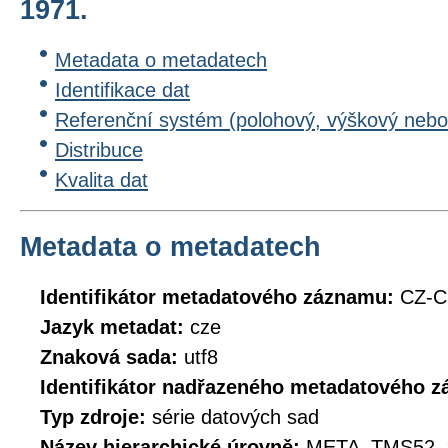
1971.
Metadata o metadatech
Identifikace dat
Referenční systém (polohový, výškový nebo
Distribuce
Kvalita dat
Metadata o metadatech
Identifikátor metadatového záznamu:
CZ-C
Jazyk metadat:
cze
Znaková sada:
utf8
Identifikátor nadřazeného metadatového 
Typ zdroje:
série datových sad
Název hierarchické úrovně:
META_TMS52_