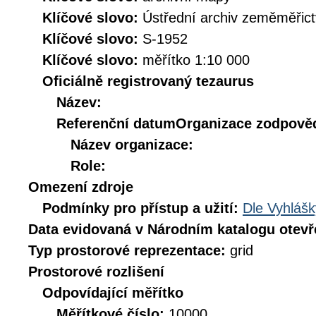
Klíčové slovo:
Ústřední archiv zeměměřict
Klíčové slovo:
S-1952
Klíčové slovo:
měřítko 1:10 000
Oficiálně registrovaný tezaurus
Název:
Referenční datum
Organizace zodpověd
Název organizace:
Role:
Omezení zdroje
Podmínky pro přístup a užití:
Dle Vyhlášk
Data evidovaná v Národním katalogu otev
Typ prostorové reprezentace:
grid
Prostorové rozlišení
Odpovídající měřítko
Měřítkové číslo:
10000