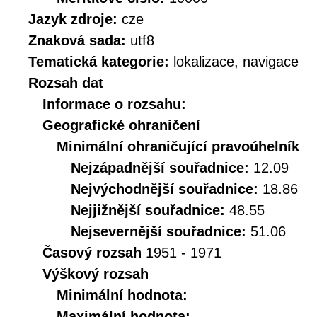
Jazyk zdroje:
cze
Znaková sada:
utf8
Tematická kategorie:
lokalizace, navigace
Rozsah dat
Informace o rozsahu:
Geografické ohraničení
Minimální ohraničující pravoúhelník
Nejzápadnější souřadnice:
12.09
Nejvýchodnější souřadnice:
18.86
Nejjižnější souřadnice:
48.55
Nejsevernější souřadnice:
51.06
Časový rozsah
1951 - 1971
Výškový rozsah
Minimální hodnota:
Maximální hodnota: