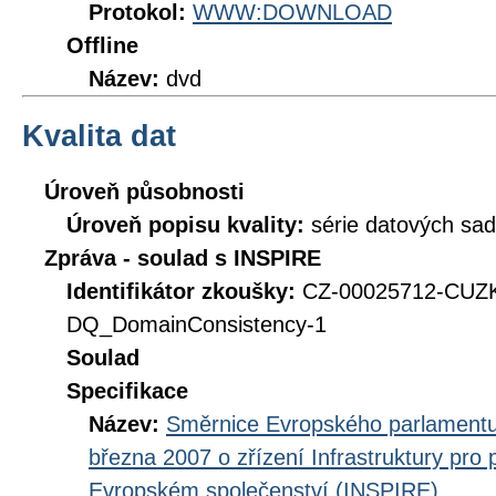
Protokol:
WWW:DOWNLOAD
Offline
Název:
dvd
Kvalita dat
Úroveň působnosti
Úroveň popisu kvality:
série datových sad
Zpráva - soulad s INSPIRE
Identifikátor zkoušky:
CZ-00025712-CUZ
DQ_DomainConsistency-1
Soulad
Specifikace
Název:
Směrnice Evropského parlamentu
března 2007 o zřízení Infrastruktury pro
Evropském společenství (INSPIRE)