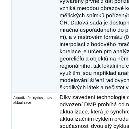
vytvářený prvně z dat poříz
vzniká metodou obrazové ko
měřických snímků pořízenýc
ČR. Datová sada je dostup
mračna uspořádaného do pra
m), a v rastrovém formátu (0
interpolací z bodového mr
korelace je určen pro anal
georeliéfu a objektů na něm
regionálního, tak lokálního
využitím jsou například analý
modelování šíření radiových
škodlivých látek a nečistot 
Díky zavedení technologie 
Aktualizační cyklus - stav
aktualizace
odvození DMP probíhá od r
aktualizace, která je synch
aktualizačním cyklem produ
současnosti dvouletý cyklus