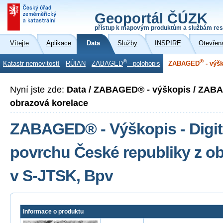
Geoportál ČÚZK
přístup k mapovým produktům a službám res
Vítejte
Aplikace
Data
Služby
INSPIRE
Otevřen
®
®
Katastr nemovitostí
RÚIAN
ZABAGED
- polohopis
ZABAGED
- výš
Nyní jste zde:
Data / ZABAGED® - výškopis / ZAB
obrazová korelace
ZABAGED® - Výškopis - Digit
povrchu České republiky z o
v S-JTSK, Bpv
Informace o produktu