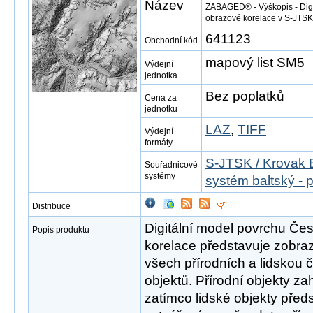
Název
ZABAGED® - Výškopis - Digi
obrazové korelace v S-JTSK
641123
Obchodní kód
mapový list SM5
Výdejní
jednotka
Bez poplatků
Cena za
jednotku
LAZ
,
TIFF
Výdejní
formáty
S-JTSK / Krovak 
Souřadnicové
systémy
systém baltský - 
Distribuce
Digitální model povrchu Če
Popis produktu
korelace představuje zobraz
všech přírodních a lidskou 
objektů. Přírodní objekty za
zatímco lidské objekty před