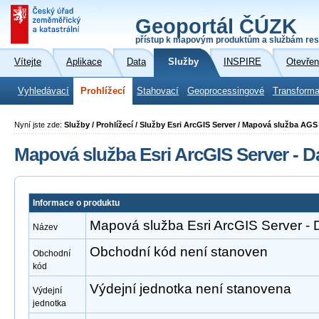
Geoportál ČÚZK
přístup k mapovým produktům a službám res
Vítejte
Aplikace
Data
Služby
INSPIRE
Otevřen
Vyhledávací
Prohlížecí
Stahovací
Geoprocessingové
Transforma
Nyní jste zde:
Služby / Prohlížecí / Služby Esri ArcGIS Server / Mapová služba A
Mapová služba Esri ArcGIS Server - D
Informace o produktu
Mapová služba Esri ArcGIS Server - 
Název
Obchodní kód není stanoven
Obchodní
kód
Výdejní jednotka není stanovena
Výdejní
jednotka