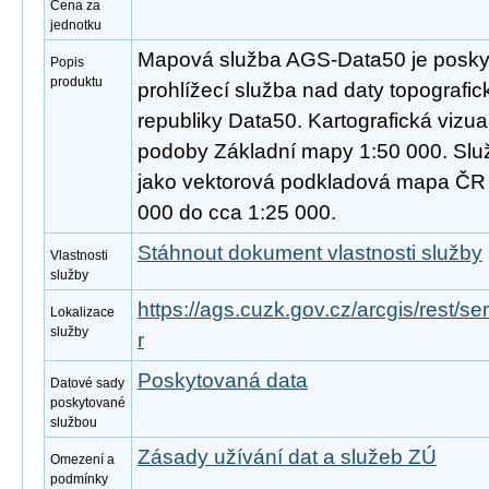
Cena za
jednotku
Mapová služba AGS-Data50 je poskyt
Popis
produktu
prohlížecí služba nad daty topograf
republiky Data50. Kartografická vizua
podoby Základní mapy 1:50 000. Slu
jako vektorová podkladová mapa ČR 
000 do cca 1:25 000.
Stáhnout dokument vlastnosti služby
Vlastnosti
služby
https://ags.cuzk.gov.cz/arcgis/rest
Lokalizace
služby
r
Poskytovaná data
Datové sady
poskytované
službou
Zásady užívání dat a služeb ZÚ
Omezení a
podmínky