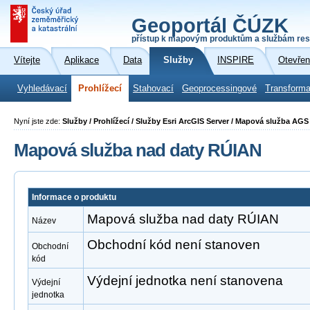
Geoportál ČÚZK
přístup k mapovým produktům a službám res
Vítejte
Aplikace
Data
Služby
INSPIRE
Otevřen
Vyhledávací
Prohlížecí
Stahovací
Geoprocessingové
Transforma
Nyní jste zde:
Služby / Prohlížecí / Služby Esri ArcGIS Server / Mapová služba AG
Mapová služba nad daty RÚIAN
Informace o produktu
Mapová služba nad daty RÚIAN
Název
Obchodní kód není stanoven
Obchodní
kód
Výdejní jednotka není stanovena
Výdejní
jednotka