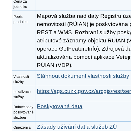
Cena za
jednotku
Mapová služba nad daty Registru úze
Popis
produktu
nemovitostí (RÚIAN) je poskytována p
REST a WMS. Rozhraní služby poskyt
atributové záznamy objektů RÚIAN 
operace GetFeatureInfo). Zdrojová d
aktualizována pomocí aplikace Veřejn
RÚIAN (VDP).
Stáhnout dokument vlastnosti služby
Vlastnosti
služby
https://ags.cuzk.gov.cz/arcgis/rest/
Lokalizace
služby
Poskytovaná data
Datové sady
poskytované
službou
Zásady užívání dat a služeb ZÚ
Omezení a