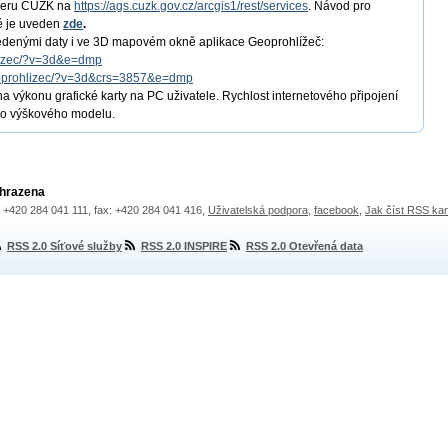
rveru ČÚZK na
https://ags.cuzk.gov.cz/arcgis1/rest/services
. Návod pro
ě je uveden
zde
.
vedenými daty i ve 3D mapovém okně aplikace Geoprohlížeč:
hlizec/?v=3d&e=dmp
geoprohlizec/?v=3d&crs=3857&e=dmp
a výkonu grafické karty na PC uživatele. Rychlost internetového připojení
ého výškového modelu.
yhrazena
.: +420 284 041 111, fax: +420 284 041 416,
Uživatelská podpora
,
facebook
,
Jak číst RSS ka
RSS 2.0 Síťové služby
RSS 2.0 INSPIRE
RSS 2.0 Otevřená data