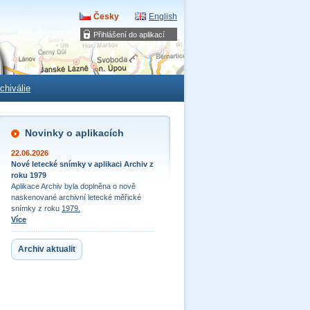
Česky
English
Přihlášení do aplikací
chiválie
Novinky o aplikacích
22.06.2026
Nové letecké snímky v aplikaci Archiv z
roku 1979
Aplikace Archiv byla doplněna o nově
naskenované archivní letecké měřické
snímky z roku
1979.
Více
Archiv aktualit