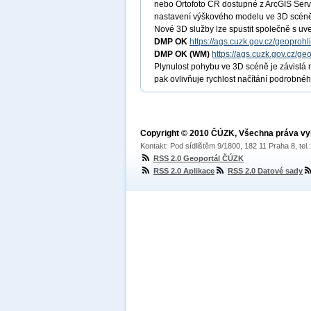
nebo Ortofoto ČR dostupné z ArcGIS Se
nastavení výškového modelu ve 3D scén
Nové 3D služby lze spustit společně s u
DMP OK
https://ags.cuzk.gov.cz/geopro
DMP OK
(WM)
https://ags.cuzk.gov.cz/
Plynulost pohybu ve 3D scéně je závislá n
pak ovlivňuje rychlost načítání podrobn
Copyright © 2010 ČÚZK, Všechna práva v
Kontakt: Pod sídlištěm 9/1800, 182 11 Praha 8, tel
RSS 2.0 Geoportál ČÚZK
RSS 2.0 Aplikace
RSS 2.0 Datové sady