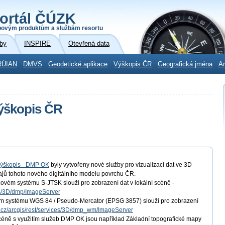
ortál ČÚZK
povým produktům a službám resortu
by
INSPIRE
Otevřená data
RÚIAN
DMVS
Geodetické aplikace
Výškopis ČR
Geografická jména
Ar
výškopis ČR
ýškopis - DMP OK
byly vytvořeny nové služby pro vizualizaci dat ve 3D
ů tohoto nového digitálního modelu povrchu ČR.
vém systému S-JTSK slouží pro zobrazení dat v lokální scéně -
ces/3D/dmp/ImageServer
m systému WGS 84 / Pseudo-Mercator (EPSG 3857) slouží pro zobrazení
ov.cz/arcgis/rest/services/3D/dmp_wm/ImageServer
éně s využitím služeb DMP OK jsou například Základní topografické mapy