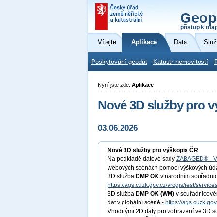
Geop
přístup k ma
Vítejte
Aplikace
Data
Služ
Poskytování geodat
Katastr nemovitostí
Nyní jste zde:
Aplikace
Nové 3D služby pro 
03.06.2026
Nové 3D služby pro výškopis ČR
Na podkladě datové sady
ZABAGED® - V
webových scénách pomocí výškových údaj
3D služba
DMP OK
v národním souřadnico
https://ags.cuzk.gov.cz/arcgis/rest/servi
3D služba
DMP OK
(WM)
v souřadnicové
dat v globální scéně -
https://ags.cuzk.g
Vhodnými 2D daty pro zobrazení ve 3D sc