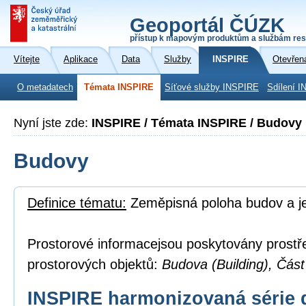
Geoportál ČÚZK
přístup k mapovým produktům a službám res
Vítejte
Aplikace
Data
Služby
INSPIRE
Otevřen
O metadatech
Témata INSPIRE
Síťové služby INSPIRE
Sdílení I
Nyní jste zde:
INSPIRE / Témata INSPIRE / Budovy
Budovy
Definice tématu:
Zeměpisná poloha budov a je
Prostorové informacejsou poskytovány prostř
prostorových objektů:
Budova (Building), Část
INSPIRE harmonizovaná série 