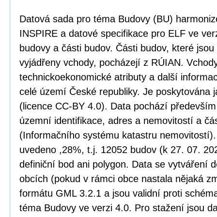
Datová sada pro téma Budovy (BU) harmoniz
INSPIRE a datové specifikace pro ELF ve verz
budovy a části budov. Části budov, které jso
vyjádřeny vchody, pocházejí z RÚIAN. Vchody
technickoekonomické atributy a další informa
celé území České republiky. Je poskytována j
(licence CC-BY 4.0). Data pochází především
územní identifikace, adres a nemovitostí a č
(Informačního systému katastru nemovitostí)
uvedeno ,28%, t.j. 12052 budov (k 27. 07. 20
definiční bod ani polygon. Data se vytváření 
obcích (pokud v rámci obce nastala nějaká zm
formátu GML 3.2.1 a jsou validní proti sché
téma Budovy ve verzi 4.0. Pro stažení jsou d