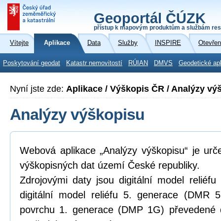
Geoportál ČÚZK
přístup k mapovým produktům a službám res
Vítejte
Aplikace
Data
Služby
INSPIRE
Otevřen
Poskytování geodat
Katastr nemovitostí
RÚIAN
DMVS
Geodetické ap
Nyní jste zde:
Aplikace / Výškopis ČR / Analýzy vý
Analýzy výškopisu
Webová aplikace „Analýzy výškopisu“ je urč
výškopisných dat území České republiky.
Zdrojovými daty jsou digitální model relié
digitální model reliéfu 5. generace (DMR 5
povrchu 1. generace (DMP 1G) převedené d