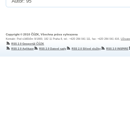
Autor: 95
Copyright © 2010 ČÚZK, Všechna práva vyhrazena
Kontakt: Pod sídlištěm 9/1800, 182 11 Praha 8, tel.: +420 284 041 111, fax: +420 284 041 416,
Uživate
RSS 2.0 Geoportál ČÚZK
RSS 2.0 Aplikace
RSS 2.0 Datové sady
RSS 2.0 Síťové služby
RSS 2.0 INSPIRE